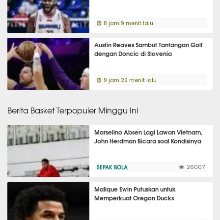
8 jam 9 menit lalu
Austin Reaves Sambut Tantangan Golf
dengan Doncic di Slovenia
9 jam 22 menit lalu
Berita Basket Terpopuler Minggu Ini
Marselino Absen Lagi Lawan Vietnam,
John Herdman Bicara soal Kondisinya
SEPAK BOLA
26007
Malique Ewin Putuskan untuk
Memperkuat Oregon Ducks