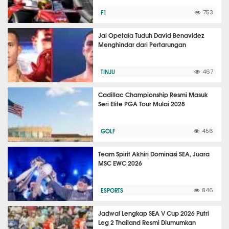
F1
753
Jai Opetaia Tuduh David Benavidez
Menghindar dari Pertarungan
TINJU
467
Cadillac Championship Resmi Masuk
Seri Elite PGA Tour Mulai 2028
GOLF
456
Team Spirit Akhiri Dominasi SEA, Juara
MSC EWC 2026
ESPORTS
846
Jadwal Lengkap SEA V Cup 2026 Putri
Leg 2 Thailand Resmi Diumumkan