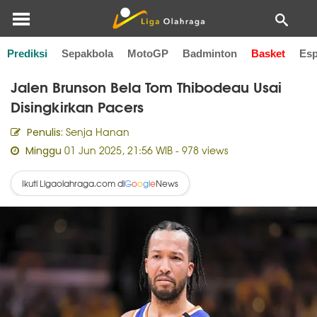
Prediksi
Sepakbola
MotoGP
Badminton
Basket
Esp
Home
Basket
Jalen Brunson Bela Tom Thibodeau Usai
Disingkirkan Pacers
Senja Hanan
Penulis:
01 Jun 2025, 21:56 WIB
- 978 views
Minggu
Ikuti Ligaolahraga.com di
News
G
o
o
g
l
e