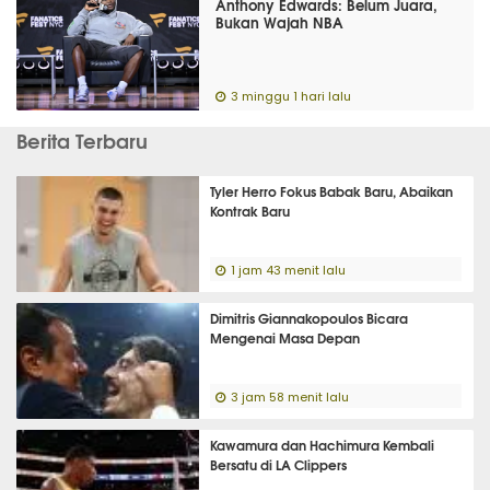
Anthony Edwards: Belum Juara,
Bukan Wajah NBA
3 minggu 1 hari lalu
Berita Terbaru
Tyler Herro Fokus Babak Baru, Abaikan
Kontrak Baru
1 jam 43 menit lalu
Dimitris Giannakopoulos Bicara
Mengenai Masa Depan
3 jam 58 menit lalu
Kawamura dan Hachimura Kembali
Bersatu di LA Clippers