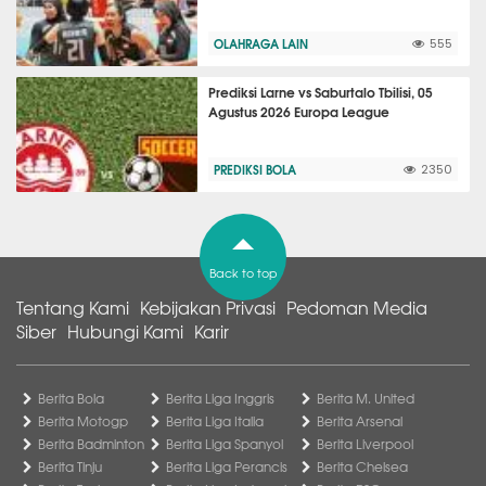
OLAHRAGA LAIN
555
Prediksi Larne vs Saburtalo Tbilisi, 05
Agustus 2026 Europa League
PREDIKSI BOLA
2350
Back to top
Tentang Kami
Kebijakan Privasi
Pedoman Media
Siber
Hubungi Kami
Karir
Berita Bola
Berita Liga Inggris
Berita M. United
Berita Motogp
Berita Liga Italia
Berita Arsenal
Berita Badminton
Berita Liga Spanyol
Berita Liverpool
Berita Tinju
Berita Liga Perancis
Berita Chelsea