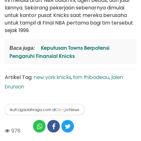
ini melalui draft NBA bulan ini, agen bebas, dan jalur
lainnya. Sekarang pekerjaan sebenarnya dimulai
untuk kantor pusat Knicks saat mereka berusaha
untuk tampil di Final NBA pertama bagi tim tersebut
sejak 1999.
Keputusan Towns Berpotensi
Baca juga:
Pengaruhi Finansial Knicks
new york knicks
tom thibodeau
jalen
Artikel Tag:
,
,
brunson
Ikuti Ligaolahraga.com di
News
G
o
o
g
l
e
978