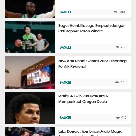
BASKET
1050
Bogor Hornbills Juga Berpisah dengan
Christopher Jason Winata
BASKET
783
NBA Abu Dhabi Games 2026 Dihadang
Konflik Regional
BASKET
448
Malique Ewin Putuskan untuk
Memperkuat Oregon Ducks
BASKET
418
Luka Doncic: Kombinasi Ajaib Magic