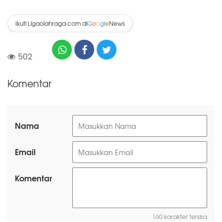
Ikuti Ligaolahraga.com di
News
G
o
o
g
l
e
502
Komentar
Nama
Email
Komentar
160 karakter tersisa