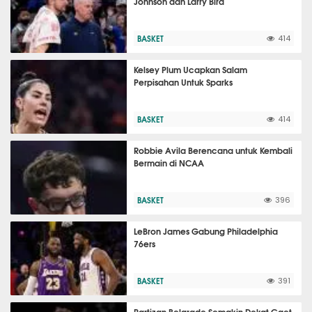
Johnson dan Larry Bird
BASKET
414
Kelsey Plum Ucapkan Salam
Perpisahan Untuk Sparks
BASKET
414
Robbie Avila Berencana untuk Kembali
Bermain di NCAA
BASKET
396
LeBron James Gabung Philadelphia
76ers
BASKET
391
Partizan Belgrade Semakin Dekat Gaet