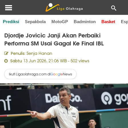
Prediksi
Sepakbola
MotoGP
Badminton
Basket
Esp
Home
Basket
Djordje Jovicic Janji Akan Perbaiki
Performa SM Usai Gagal Ke Final IBL
Senja Hanan
Penulis:
13 Jun 2026, 21:06 WIB
- 502 views
Sabtu
Ikuti Ligaolahraga.com di
News
G
o
o
g
l
e