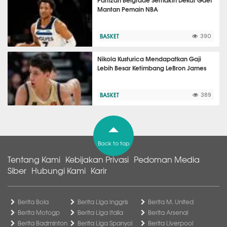
Mantan Pemain NBA
BASKET
390
Nikola Kusturica Mendapatkan Gaji
Lebih Besar Ketimbang LeBron James
BASKET
389
Back to top
Tentang Kami
Kebijakan Privasi
Pedoman Media
Siber
Hubungi Kami
Karir
Berita Bola
Berita Liga Inggris
Berita M. United
Berita Motogp
Berita Liga Italia
Berita Arsenal
Berita Badminton
Berita Liga Spanyol
Berita Liverpool