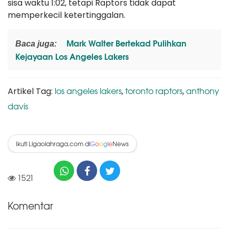
sisa waktu 1:02, tetapi Raptors tidak dapat
memperkecil ketertinggalan.
Mark Walter Bertekad Pulihkan
Baca juga:
Kejayaan Los Angeles Lakers
los angeles lakers
toronto raptors
anthony
Artikel Tag:
,
,
davis
Ikuti Ligaolahraga.com di
News
G
o
o
g
l
e
1521
Komentar