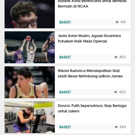
Robbie Avila Berencana untuk Kembali
Bermain di NCAA
BASKET
419
Jeda Antar Musim, Agassi Goantara
Putuskan Naik Meja Operasi
BASKET
403
Nikola Kusturica Mendapatkan Gaji
Lebih Besar Ketimbang LeBron James
BASKET
400
Doncic Pulih Sepenuhnya, Siap Berlaga
untuk Lakers
BASKET
394