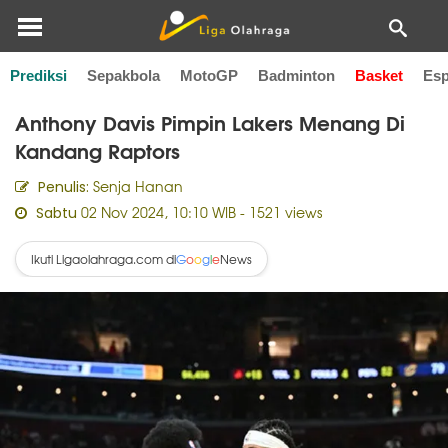
Prediksi
Sepakbola
MotoGP
Badminton
Basket
Esp
Home
Basket
Anthony Davis Pimpin Lakers Menang Di
Kandang Raptors
Senja Hanan
Penulis:
02 Nov 2024, 10:10 WIB
- 1521 views
Sabtu
Ikuti Ligaolahraga.com di
News
G
o
o
g
l
e