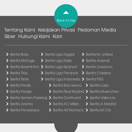
Back to top
Tentang Kami
Kebijakan Privasi
Pedoman Media
Siber
Hubungi Kami
Karir
Berita Bola
Berita Liga Inggris
Berita M. United
Berita Motogp
Berita Liga Italia
Berita Arsenal
Berita Badminton
Berita Liga Spanyol
Berita Liverpool
Berita Tinju
Berita Liga Perancis
Berita Chelsea
Berita Tenis
Berita Liga Indonesia
Berita PSG
Berita Persib
Berita Barcelona
Berita Lazio
Berita Persija
Berita Real Madrid
Berita Muenchen
Berita Semen Padang
Berita Dortmund
Berita Valencia
Berita Arema
Berita AC Milan
Berita A Madrid
Berita Persebaya
Berita AS Monaco
Berita M City