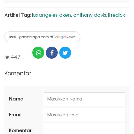
los angeles lakers
anthony davis
jj redick
Artikel Tag:
,
,
Ikuti Ligaolahraga.com di
News
G
o
o
g
l
e
447
Komentar
Nama
Email
Komentar