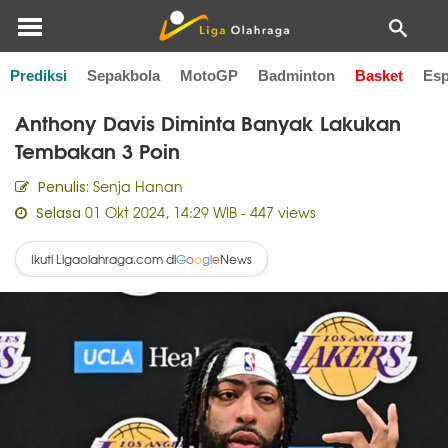
Prediksi
Sepakbola
MotoGP
Badminton
Basket
Esp
Home
Basket
Anthony Davis Diminta Banyak Lakukan
Tembakan 3 Poin
Senja Hanan
Penulis:
01 Okt 2024, 14:29 WIB
- 447 views
Selasa
Ikuti Ligaolahraga.com di
News
G
o
o
g
l
e