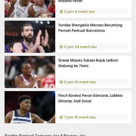
Indiana Fever
3 jam 6 menit lalu
Tornike Shengelia Merasa Beruntung
Pernah Perkuat Barcelona
3 jam 24 menit lalu
Tyrese Maxey Sukses Bujuk LeBron
Gabung ke 76ers
5 jam 18 menit lalu
Finch Koreksi Peran Edwards, LaMelo
Diharap Jadi Solusi
7 jam 18 menit lalu
Berita Basket Terpopuler Minggu Ini