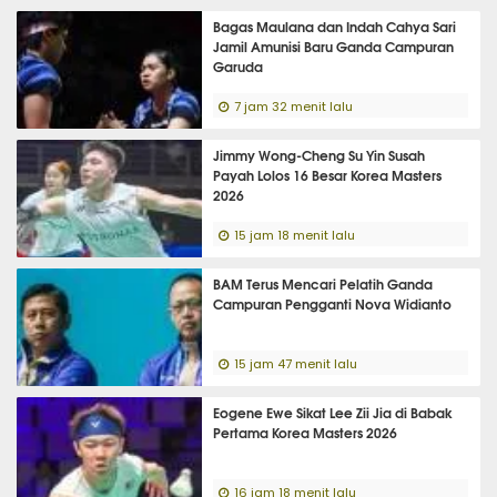
Bagas Maulana dan Indah Cahya Sari
Jamil Amunisi Baru Ganda Campuran
Garuda
7 jam 32 menit lalu
Jimmy Wong-Cheng Su Yin Susah
Payah Lolos 16 Besar Korea Masters
2026
15 jam 18 menit lalu
BAM Terus Mencari Pelatih Ganda
Campuran Pengganti Nova Widianto
15 jam 47 menit lalu
Eogene Ewe Sikat Lee Zii Jia di Babak
Pertama Korea Masters 2026
16 jam 18 menit lalu