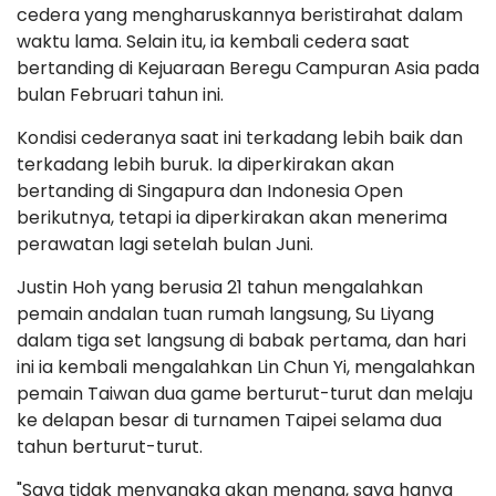
cedera yang mengharuskannya beristirahat dalam
waktu lama. Selain itu, ia kembali cedera saat
bertanding di Kejuaraan Beregu Campuran Asia pada
bulan Februari tahun ini.
Kondisi cederanya saat ini terkadang lebih baik dan
terkadang lebih buruk. Ia diperkirakan akan
bertanding di Singapura dan Indonesia Open
berikutnya, tetapi ia diperkirakan akan menerima
perawatan lagi setelah bulan Juni.
Justin Hoh yang berusia 21 tahun mengalahkan
pemain andalan tuan rumah langsung, Su Liyang
dalam tiga set langsung di babak pertama, dan hari
ini ia kembali mengalahkan Lin Chun Yi, mengalahkan
pemain Taiwan dua game berturut-turut dan melaju
ke delapan besar di turnamen Taipei selama dua
tahun berturut-turut.
"Saya tidak menyangka akan menang, saya hanya