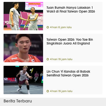
Tuan Rumah Hanya Loloskan 1
Wakil di Final Taiwan Open 2026
4 hari 6 jam lalu
Taiwan Open 2026: Yoo Tae Bin
Singkirkan Juara All England
4 hari 19 jam lalu
Lin Chun Yi Kandas di Babak
Semifinal Taiwan Open 2026
4 hari 19 jam lalu
Berita Terbaru