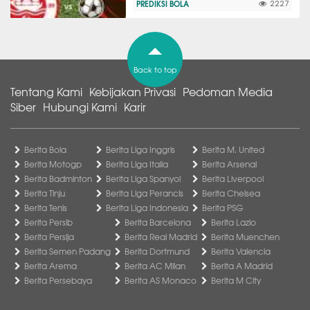
PREDIKSI BOLA
2227
Back to top
Tentang Kami
Kebijakan Privasi
Pedoman Media
Siber
Hubungi Kami
Karir
Berita Bola
Berita Liga Inggris
Berita M. United
Berita Motogp
Berita Liga Italia
Berita Arsenal
Berita Badminton
Berita Liga Spanyol
Berita Liverpool
Berita Tinju
Berita Liga Perancis
Berita Chelsea
Berita Tenis
Berita Liga Indonesia
Berita PSG
Berita Persib
Berita Barcelona
Berita Lazio
Berita Persija
Berita Real Madrid
Berita Muenchen
Berita Semen Padang
Berita Dortmund
Berita Valencia
Berita Arema
Berita AC Milan
Berita A Madrid
Berita Persebaya
Berita AS Monaco
Berita M City