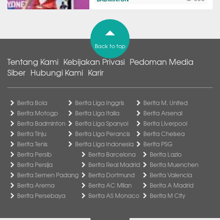
Back to top
Tentang Kami
Kebijakan Privasi
Pedoman Media
Siber
Hubungi Kami
Karir
Berita Bola
Berita Liga Inggris
Berita M. United
Berita Motogp
Berita Liga Italia
Berita Arsenal
Berita Badminton
Berita Liga Spanyol
Berita Liverpool
Berita Tinju
Berita Liga Perancis
Berita Chelsea
Berita Tenis
Berita Liga Indonesia
Berita PSG
Berita Persib
Berita Barcelona
Berita Lazio
Berita Persija
Berita Real Madrid
Berita Muenchen
Berita Semen Padang
Berita Dortmund
Berita Valencia
Berita Arema
Berita AC Milan
Berita A Madrid
Berita Persebaya
Berita AS Monaco
Berita M City