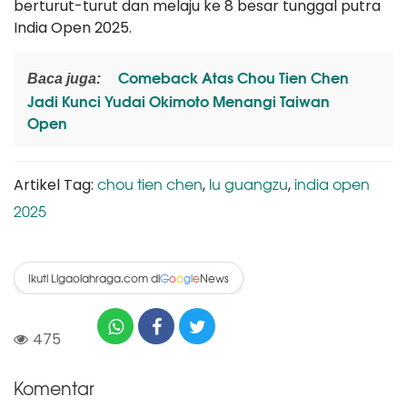
berturut-turut dan melaju ke 8 besar tunggal putra
India Open 2025.
Comeback Atas Chou Tien Chen
Baca juga:
Jadi Kunci Yudai Okimoto Menangi Taiwan
Open
chou tien chen
lu guangzu
india open
Artikel Tag:
,
,
2025
Ikuti Ligaolahraga.com di
News
G
o
o
g
l
e
475
Komentar