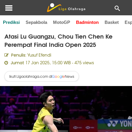
Prediksi
Sepakbola
MotoGP
Badminton
Basket
Esp
Home
Badminton
Atasi Lu Guangzu, Chou Tien Chen Ke
Perempat Final India Open 2025
Yusuf Efendi
Penulis:
17 Jan 2025, 15:00 WIB
- 475 views
Jumat
Ikuti Ligaolahraga.com di
News
G
o
o
g
l
e