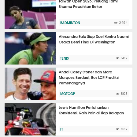
Taiwan Open 2026: Peluang Tanvi
Sharma Pecahkan Rekor
BADMINTON
2494
Alexandra Eala Siap Duel Kontra Naomi
Osaka Demi Final Di Washington
TENIS
502
Andai Casey Stoner dan Marc
Marquez Berduel, Bos LCR Prediksi
Pemenangnya
MOTOGP
803
Lewis Hamilton Pertahankan
Konsistensi, Raih Poin di Tiap Balapan
F1
632