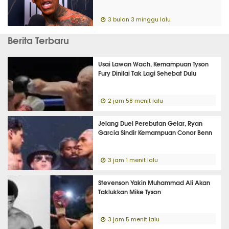
3 bulan 3 minggu lalu
Berita Terbaru
Usai Lawan Wach, Kemampuan Tyson
Fury Dinilai Tak Lagi Sehebat Dulu
2 jam 58 menit lalu
Jelang Duel Perebutan Gelar, Ryan
Garcia Sindir Kemampuan Conor Benn
3 jam 1 menit lalu
Stevenson Yakin Muhammad Ali Akan
Taklukkan Mike Tyson
3 jam 5 menit lalu