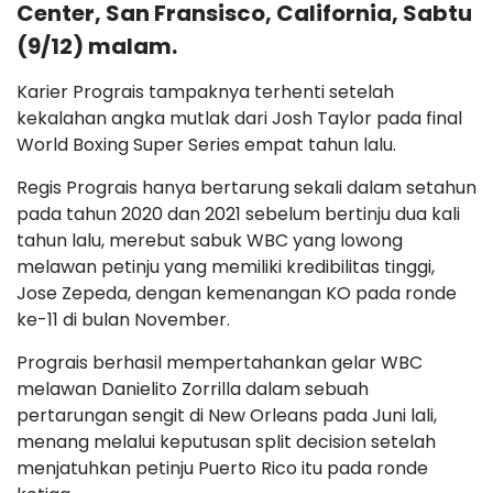
Center, San Fransisco, California, Sabtu
(9/12) malam.
Karier Prograis tampaknya terhenti setelah
kekalahan angka mutlak dari Josh Taylor pada final
World Boxing Super Series empat tahun lalu.
Regis Prograis hanya bertarung sekali dalam setahun
pada tahun 2020 dan 2021 sebelum bertinju dua kali
tahun lalu, merebut sabuk WBC yang lowong
melawan petinju yang memiliki kredibilitas tinggi,
Jose Zepeda, dengan kemenangan KO pada ronde
ke-11 di bulan November.
Prograis berhasil mempertahankan gelar WBC
melawan Danielito Zorrilla dalam sebuah
pertarungan sengit di New Orleans pada Juni lali,
menang melalui keputusan split decision setelah
menjatuhkan petinju Puerto Rico itu pada ronde