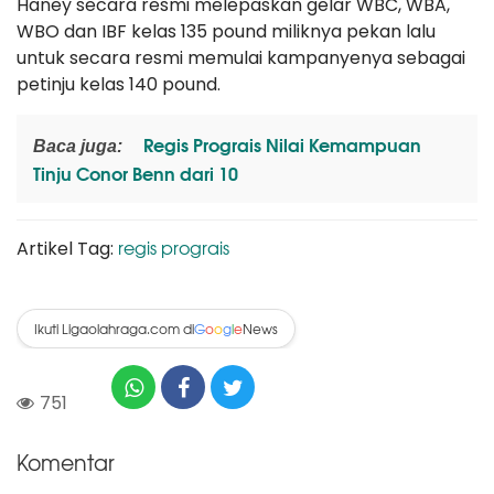
Haney secara resmi melepaskan gelar WBC, WBA,
WBO dan IBF kelas 135 pound miliknya pekan lalu
untuk secara resmi memulai kampanyenya sebagai
petinju kelas 140 pound.
Regis Prograis Nilai Kemampuan
Baca juga:
Tinju Conor Benn dari 10
regis prograis
Artikel Tag:
Ikuti Ligaolahraga.com di
News
G
o
o
g
l
e
751
Komentar