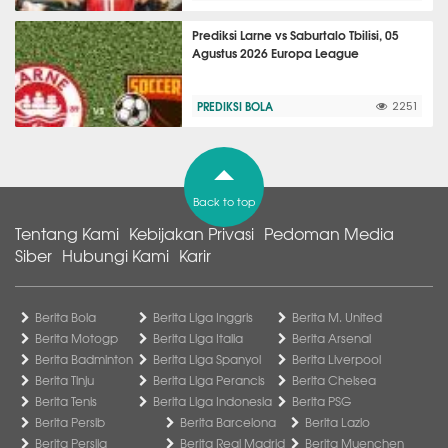
Prediksi Larne vs Saburtalo Tbilisi, 05
Agustus 2026 Europa League
PREDIKSI BOLA
2251
Back to top
Tentang Kami
Kebijakan Privasi
Pedoman Media
Siber
Hubungi Kami
Karir
Berita Bola
Berita Liga Inggris
Berita M. United
Berita Motogp
Berita Liga Italia
Berita Arsenal
Berita Badminton
Berita Liga Spanyol
Berita Liverpool
Berita Tinju
Berita Liga Perancis
Berita Chelsea
Berita Tenis
Berita Liga Indonesia
Berita PSG
Berita Persib
Berita Barcelona
Berita Lazio
Berita Persija
Berita Real Madrid
Berita Muenchen