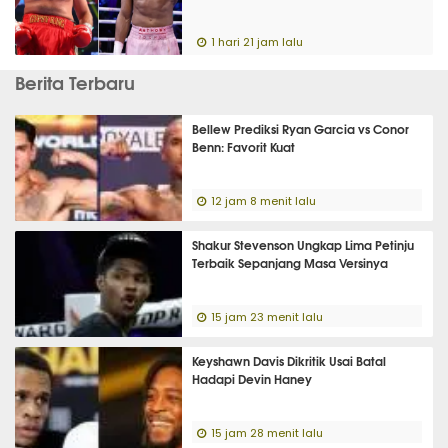
1 hari 21 jam lalu
Berita Terbaru
Bellew Prediksi Ryan Garcia vs Conor
Benn: Favorit Kuat
12 jam 8 menit lalu
Shakur Stevenson Ungkap Lima Petinju
Terbaik Sepanjang Masa Versinya
15 jam 23 menit lalu
Keyshawn Davis Dikritik Usai Batal
Hadapi Devin Haney
15 jam 28 menit lalu