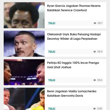
Ryan Garcia Jagokan Thomas Hearns
Kalahkan Terence Crawford
TINJU
357
Oleksandr Usyk Buka Peluang Hadapi
Deontay Wilder di Laga Perpisahan
TINJU
354
Petinju KO Inggris 100% Incar Prenga
Usai Lihat Joshua
TINJU
352
Benn Jagokan Vasiliy Lomachenko
Kalahkan Gervonta Davis
TINJU
340