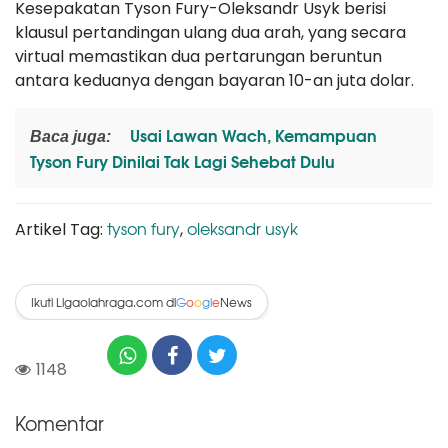
Kesepakatan Tyson Fury-Oleksandr Usyk berisi
klausul pertandingan ulang dua arah, yang secara
virtual memastikan dua pertarungan beruntun
antara keduanya dengan bayaran 10-an juta dolar.
Usai Lawan Wach, Kemampuan
Baca juga:
Tyson Fury Dinilai Tak Lagi Sehebat Dulu
tyson fury
oleksandr usyk
Artikel Tag:
,
Ikuti Ligaolahraga.com di
News
G
o
o
g
l
e
1148
Komentar