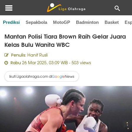
Prediksi
Sepakbola
MotoGP
Badminton
Basket
Esp
Home
Tinju
Mantan Polisi Tiara Brown Raih Gelar Juara
Kelas Bulu Wanita WBC
Hanif Rusli
Penulis:
26 Mar 2025, 03:09 WIB
- 503 views
Rabu
Ikuti Ligaolahraga.com di
News
G
o
o
g
l
e