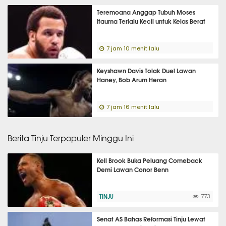
Teremoana Anggap Tubuh Moses
Itauma Terlalu Kecil untuk Kelas Berat
7 jam 10 menit lalu
Keyshawn Davis Tolak Duel Lawan
Haney, Bob Arum Heran
7 jam 16 menit lalu
Berita Tinju Terpopuler Minggu Ini
Kell Brook Buka Peluang Comeback
Demi Lawan Conor Benn
TINJU
773
Senat AS Bahas Reformasi Tinju Lewat