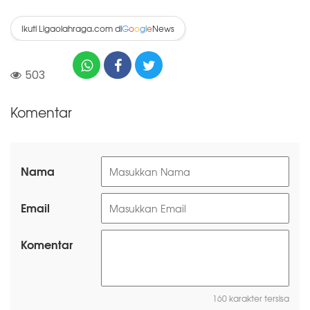
Ikuti Ligaolahraga.com di
News
G
o
o
g
l
e
503
Komentar
Nama
Email
Komentar
160 karakter tersisa