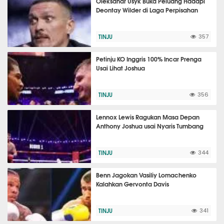
Oleksandr Usyk Buka Peluang Hadapi
Deontay Wilder di Laga Perpisahan
TINJU
357
Petinju KO Inggris 100% Incar Prenga
Usai Lihat Joshua
TINJU
356
Lennox Lewis Ragukan Masa Depan
Anthony Joshua usai Nyaris Tumbang
TINJU
344
Benn Jagokan Vasiliy Lomachenko
Kalahkan Gervonta Davis
TINJU
341