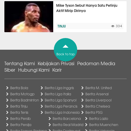
Mike Tyson Sebut Hanya Satu Petinju
Aktif Mirip Dirinya
TINJU
334
Back to top
Tentang Kami
Kebijakan Privasi
Pedoman Media
Siber
Hubungi Kami
Karir
Berita Bola
Berita Liga Inggris
Berita M. United
Berita Motogp
Berita Liga Italia
Berita Arsenal
Berita Badminton
Berita Liga Spanyol
Berita Liverpool
Berita Tinju
Berita Liga Perancis
Berita Chelsea
Berita Tenis
Berita Liga Indonesia
Berita PSG
Berita Persib
Berita Barcelona
Berita Lazio
Berita Persija
Berita Real Madrid
Berita Muenchen
Berita Semen Padang
Berita Dortmund
Berita Valencia