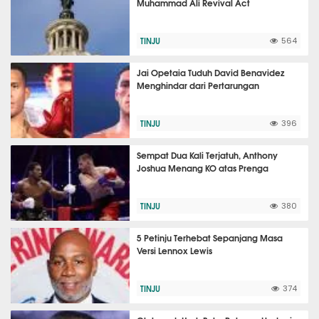
Muhammad Ali Revival Act
TINJU
564
Jai Opetaia Tuduh David Benavidez
Menghindar dari Pertarungan
TINJU
396
Sempat Dua Kali Terjatuh, Anthony
Joshua Menang KO atas Prenga
TINJU
380
5 Petinju Terhebat Sepanjang Masa
Versi Lennox Lewis
TINJU
374