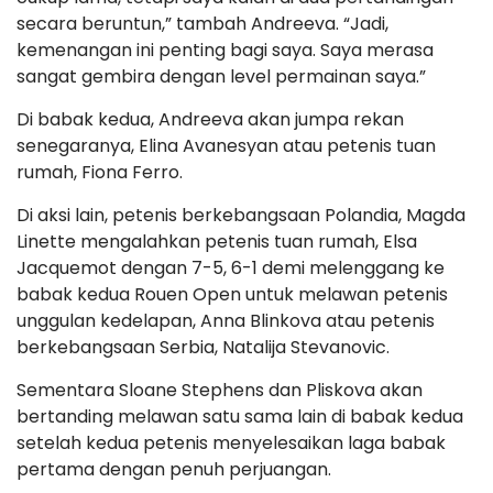
secara beruntun,” tambah Andreeva. “Jadi,
kemenangan ini penting bagi saya. Saya merasa
sangat gembira dengan level permainan saya.”
Di babak kedua, Andreeva akan jumpa rekan
senegaranya, Elina Avanesyan atau petenis tuan
rumah, Fiona Ferro.
Di aksi lain, petenis berkebangsaan Polandia, Magda
Linette mengalahkan petenis tuan rumah, Elsa
Jacquemot dengan 7-5, 6-1 demi melenggang ke
babak kedua Rouen Open untuk melawan petenis
unggulan kedelapan, Anna Blinkova atau petenis
berkebangsaan Serbia, Natalija Stevanovic.
Sementara Sloane Stephens dan Pliskova akan
bertanding melawan satu sama lain di babak kedua
setelah kedua petenis menyelesaikan laga babak
pertama dengan penuh perjuangan.