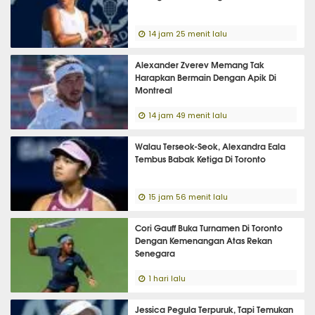
14 jam 25 menit lalu
Alexander Zverev Memang Tak
Harapkan Bermain Dengan Apik Di
Montreal
14 jam 49 menit lalu
Walau Terseok-Seok, Alexandra Eala
Tembus Babak Ketiga Di Toronto
15 jam 56 menit lalu
Cori Gauff Buka Turnamen Di Toronto
Dengan Kemenangan Atas Rekan
Senegara
1 hari lalu
Jessica Pegula Terpuruk, Tapi Temukan