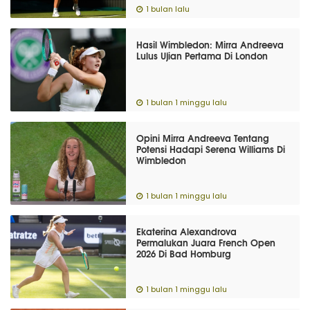
1 bulan lalu
Hasil Wimbledon: Mirra Andreeva
Lulus Ujian Pertama Di London
1 bulan 1 minggu lalu
Opini Mirra Andreeva Tentang
Potensi Hadapi Serena Williams Di
Wimbledon
1 bulan 1 minggu lalu
Ekaterina Alexandrova
Permalukan Juara French Open
2026 Di Bad Homburg
1 bulan 1 minggu lalu