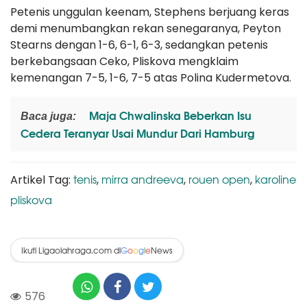
Petenis unggulan keenam, Stephens berjuang keras
demi menumbangkan rekan senegaranya, Peyton
Stearns dengan 1-6, 6-1, 6-3, sedangkan petenis
berkebangsaan Ceko, Pliskova mengklaim
kemenangan 7-5, 1-6, 7-5 atas Polina Kudermetova.
Maja Chwalinska Beberkan Isu
Baca juga:
Cedera Teranyar Usai Mundur Dari Hamburg
tenis
mirra andreeva
rouen open
karoline
Artikel Tag:
,
,
,
pliskova
Ikuti Ligaolahraga.com di
News
G
o
o
g
l
e
576