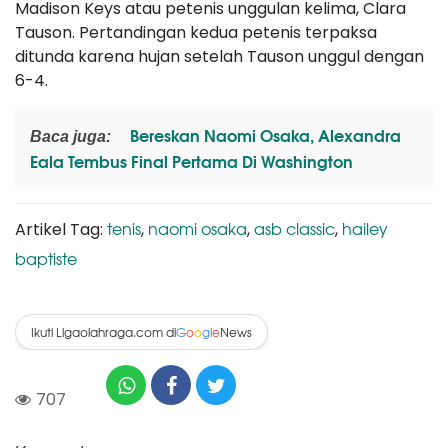
Madison Keys atau petenis unggulan kelima, Clara
Tauson. Pertandingan kedua petenis terpaksa
ditunda karena hujan setelah Tauson unggul dengan
6-4.
Bereskan Naomi Osaka, Alexandra
Baca juga:
Eala Tembus Final Pertama Di Washington
tenis
naomi osaka
asb classic
hailey
Artikel Tag:
,
,
,
baptiste
Ikuti Ligaolahraga.com di
News
G
o
o
g
l
e
707