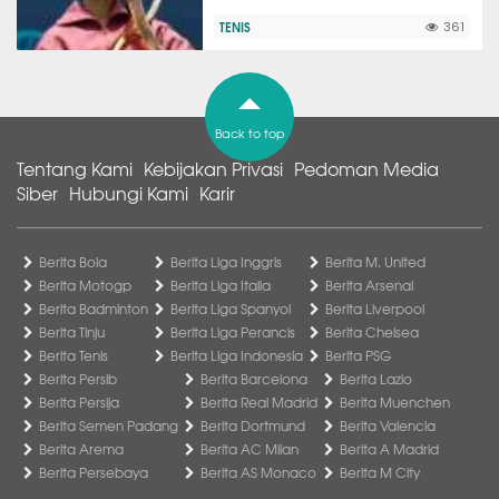
TENIS
361
Back to top
Tentang Kami
Kebijakan Privasi
Pedoman Media
Siber
Hubungi Kami
Karir
Berita Bola
Berita Liga Inggris
Berita M. United
Berita Motogp
Berita Liga Italia
Berita Arsenal
Berita Badminton
Berita Liga Spanyol
Berita Liverpool
Berita Tinju
Berita Liga Perancis
Berita Chelsea
Berita Tenis
Berita Liga Indonesia
Berita PSG
Berita Persib
Berita Barcelona
Berita Lazio
Berita Persija
Berita Real Madrid
Berita Muenchen
Berita Semen Padang
Berita Dortmund
Berita Valencia
Berita Arema
Berita AC Milan
Berita A Madrid
Berita Persebaya
Berita AS Monaco
Berita M City