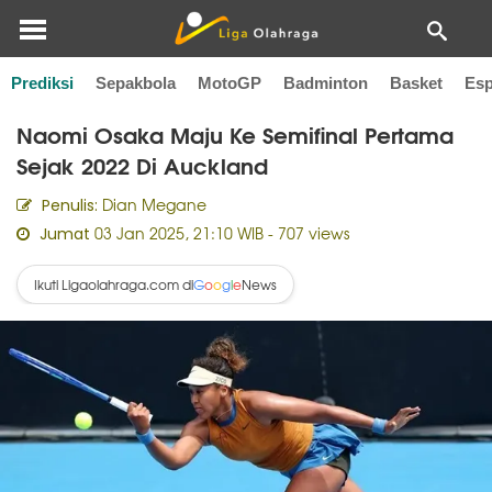
Prediksi
Sepakbola
MotoGP
Badminton
Basket
Esp
Home
Tenis
Naomi Osaka Maju Ke Semifinal Pertama
Sejak 2022 Di Auckland
Dian Megane
Penulis:
03 Jan 2025, 21:10 WIB
- 707 views
Jumat
Ikuti Ligaolahraga.com di
News
G
o
o
g
l
e