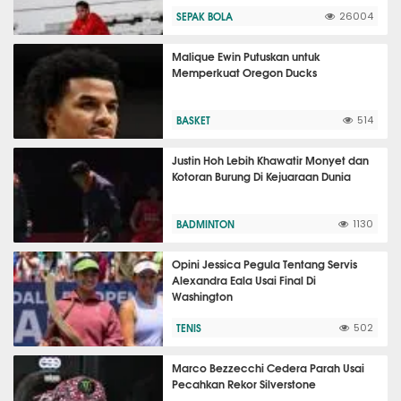
SEPAK BOLA
26004
Malique Ewin Putuskan untuk
Memperkuat Oregon Ducks
BASKET
514
Justin Hoh Lebih Khawatir Monyet dan
Kotoran Burung Di Kejuaraan Dunia
BADMINTON
1130
Opini Jessica Pegula Tentang Servis
Alexandra Eala Usai Final Di
Washington
TENIS
502
Marco Bezzecchi Cedera Parah Usai
Pecahkan Rekor Silverstone