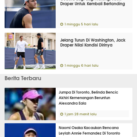
Draper Untuk Kembali Bertanding
1 minggu 5 hari lalu
Jelang Turun Di Washington, Jack
Draper Nilai Kondisi Dirinya
1 minggu 6 hari lalu
Berita Terbaru
Jumpa Di Toronto, Belinda Bencic
Akhiri Kemenangan Beruntun
Alexandra Eala
1 jam 28 menit lalu
Naomi Osaka Kacaukan Rencana
Leylah Annie Fernandez Di Toronto