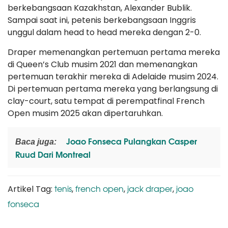
berkebangsaan Kazakhstan, Alexander Bublik.
Sampai saat ini, petenis berkebangsaan Inggris
unggul dalam head to head mereka dengan 2-0.
Draper memenangkan pertemuan pertama mereka
di Queen’s Club musim 2021 dan memenangkan
pertemuan terakhir mereka di Adelaide musim 2024.
Di pertemuan pertama mereka yang berlangsung di
clay-court, satu tempat di perempatfinal French
Open musim 2025 akan dipertaruhkan.
Joao Fonseca Pulangkan Casper
Baca juga:
Ruud Dari Montreal
tenis
french open
jack draper
joao
Artikel Tag:
,
,
,
fonseca