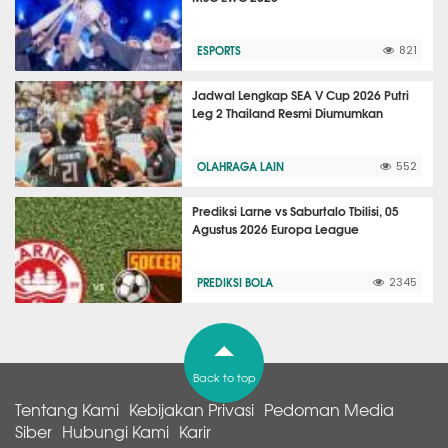
ESPORTS
821
Jadwal Lengkap SEA V Cup 2026 Putri
Leg 2 Thailand Resmi Diumumkan
OLAHRAGA LAIN
552
Prediksi Larne vs Saburtalo Tbilisi, 05
Agustus 2026 Europa League
PREDIKSI BOLA
2345
Back to top
Tentang Kami
Kebijakan Privasi
Pedoman Media
Siber
Hubungi Kami
Karir