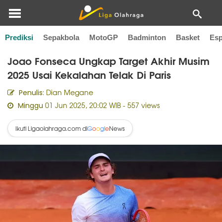
Prediksi
Sepakbola
MotoGP
Badminton
Basket
Esp
Home
Tenis
Joao Fonseca Ungkap Target Akhir Musim
2025 Usai Kekalahan Telak Di Paris
Dian Megane
Penulis:
01 Jun 2025, 20:02 WIB
- 557 views
Minggu
Ikuti Ligaolahraga.com di
News
G
o
o
g
l
e