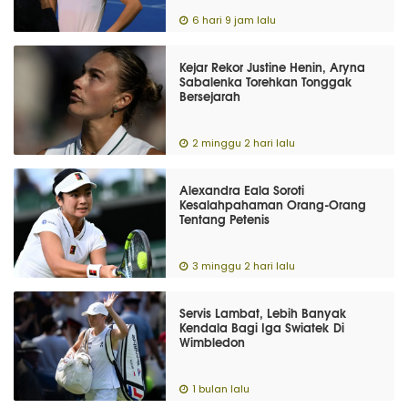
6 hari 9 jam lalu
Kejar Rekor Justine Henin, Aryna
Sabalenka Torehkan Tonggak
Bersejarah
2 minggu 2 hari lalu
Alexandra Eala Soroti
Kesalahpahaman Orang-Orang
Tentang Petenis
3 minggu 2 hari lalu
Servis Lambat, Lebih Banyak
Kendala Bagi Iga Swiatek Di
Wimbledon
1 bulan lalu