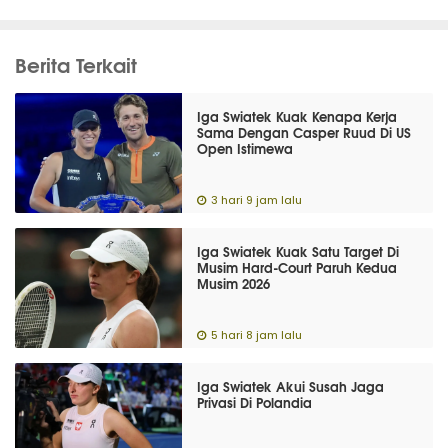
Berita Terkait
Iga Swiatek Kuak Kenapa Kerja
Sama Dengan Casper Ruud Di US
Open Istimewa
3 hari 9 jam lalu
Iga Swiatek Kuak Satu Target Di
Musim Hard-Court Paruh Kedua
Musim 2026
5 hari 8 jam lalu
Iga Swiatek Akui Susah Jaga
Privasi Di Polandia