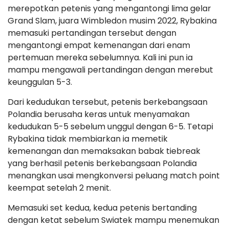
merepotkan petenis yang mengantongi lima gelar
Grand Slam, juara Wimbledon musim 2022, Rybakina
memasuki pertandingan tersebut dengan
mengantongi empat kemenangan dari enam
pertemuan mereka sebelumnya. Kali ini pun ia
mampu mengawali pertandingan dengan merebut
keunggulan 5-3.
Dari kedudukan tersebut, petenis berkebangsaan
Polandia berusaha keras untuk menyamakan
kedudukan 5-5 sebelum unggul dengan 6-5. Tetapi
Rybakina tidak membiarkan ia memetik
kemenangan dan memaksakan babak tiebreak
yang berhasil petenis berkebangsaan Polandia
menangkan usai mengkonversi peluang match point
keempat setelah 2 menit.
Memasuki set kedua, kedua petenis bertanding
dengan ketat sebelum Swiatek mampu menemukan