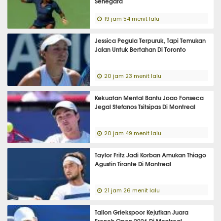
Senegara
19 jam 54 menit lalu
Jessica Pegula Terpuruk, Tapi Temukan
Jalan Untuk Bertahan Di Toronto
20 jam 23 menit lalu
Kekuatan Mental Bantu Joao Fonseca
Jegal Stefanos Tsitsipas Di Montreal
20 jam 49 menit lalu
Taylor Fritz Jadi Korban Amukan Thiago
Agustin Tirante Di Montreal
21 jam 26 menit lalu
Tallon Griekspoor Kejutkan Juara
French Open 2026 Di Montreal