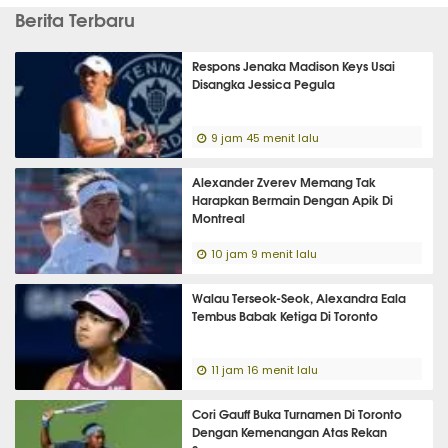
Berita Terbaru
Respons Jenaka Madison Keys Usai
Disangka Jessica Pegula
9 jam 45 menit lalu
Alexander Zverev Memang Tak
Harapkan Bermain Dengan Apik Di
Montreal
10 jam 9 menit lalu
Walau Terseok-Seok, Alexandra Eala
Tembus Babak Ketiga Di Toronto
11 jam 16 menit lalu
Cori Gauff Buka Turnamen Di Toronto
Dengan Kemenangan Atas Rekan