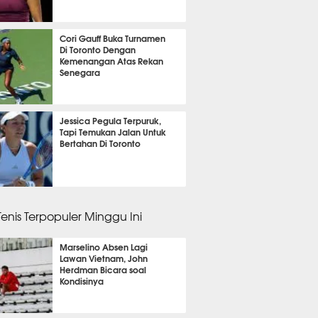
m 52 menit lalu
Cori Gauff Buka Turnamen
Di Toronto Dengan
Kemenangan Atas Rekan
Senegara
 2 jam lalu
Jessica Pegula Terpuruk,
Tapi Temukan Jalan Untuk
Bertahan Di Toronto
 2 jam lalu
Tenis Terpopuler Minggu Ini
Marselino Absen Lagi
Lawan Vietnam, John
Herdman Bicara soal
Kondisinya