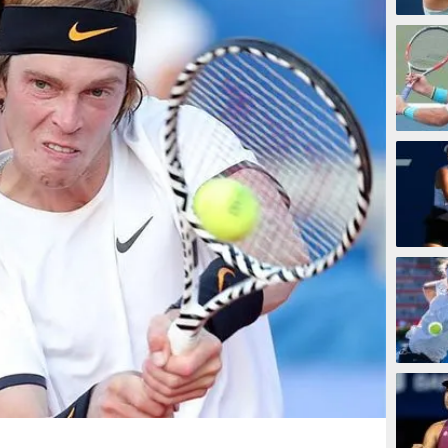
2 jam
4 jam
16 jam
16 ja