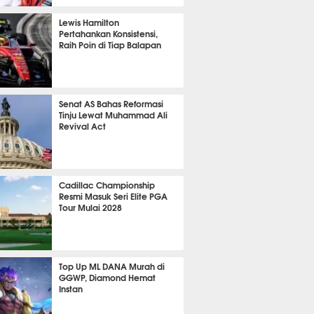
P
794
Lewis Hamilton
Pertahankan Konsistensi,
Raih Poin di Tiap Balapan
622
Senat AS Bahas Reformasi
Tinju Lewat Muhammad Ali
Revival Act
523
Cadillac Championship
Resmi Masuk Seri Elite PGA
Tour Mulai 2028
352
Top Up ML DANA Murah di
GGWP, Diamond Hemat
Instan