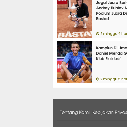
Jegal Juara Ber
Andrey Rublev N
Podium Juara Di
Bastad
2 minggu 4 hari
Kampiun Di Uma
Daniel Merida 
Klub Eksklusif
2 minggu 5 hari
Tentang Kami
Kebijakan Privas