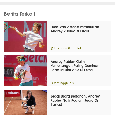
Berita Terkait
Luca Van Assche Permalukan
Andrey Rublev Di Estoril
1 minggu 6 hari lalu
Andrey Rublev Klaim
Kemenangan Paling Dominan
Pada Musim 2026 Di Estoril
2 minggu lalu
Jegal Juara Bertahan, Andrey
Rublev Naik Podium Juara Di
Bastad