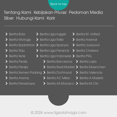
Back to top
Tentang Kami
Kebijakan Privasi
Pedoman Media
Siber
Hubungi Kami
Karir
Berita Bola
Berita Liga Inggris
Berita M. United
Berita Motogp
Berita Liga Italia
Berita Arsenal
Berita Badminton
Berita Liga Spanyol
Berita Liverpool
Berita Tinju
Berita Liga Perancis
Berita Chelsea
Berita Tenis
Berita Liga Indonesia
Berita PSG
Berita Persib
Berita Barcelona
Berita Lazio
Berita Persija
Berita Real Madrid
Berita Muenchen
Berita Semen Padang
Berita Dortmund
Berita Valencia
Berita Arema
Berita AC Milan
Berita A Madrid
Berita Persebaya
Berita AS Monaco
Berita M City
© 2026
www.ligaolahraga.com