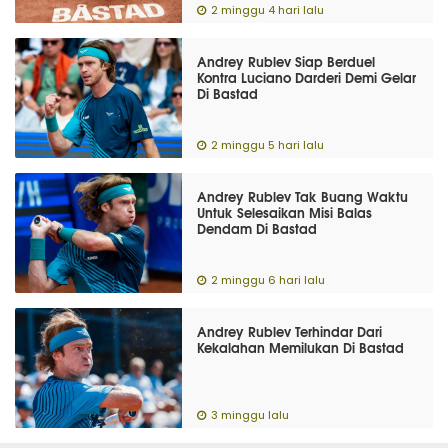
2 minggu 4 hari lalu
Andrey Rublev Siap Berduel
Kontra Luciano Darderi Demi Gelar
Di Bastad
2 minggu 5 hari lalu
Andrey Rublev Tak Buang Waktu
Untuk Selesaikan Misi Balas
Dendam Di Bastad
2 minggu 6 hari lalu
Andrey Rublev Terhindar Dari
Kekalahan Memilukan Di Bastad
3 minggu lalu