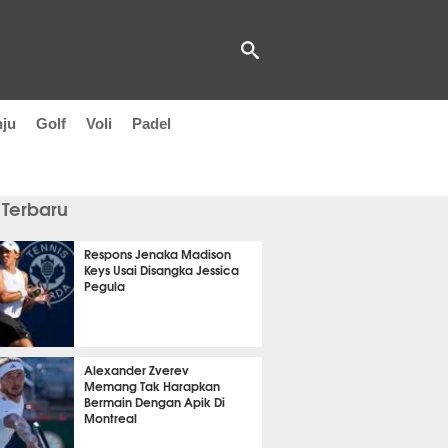
nju
Golf
Voli
Padel
 Terbaru
Respons Jenaka Madison
Keys Usai Disangka Jessica
Pegula
 48 menit lalu
Alexander Zverev
Memang Tak Harapkan
Bermain Dengan Apik Di
Montreal