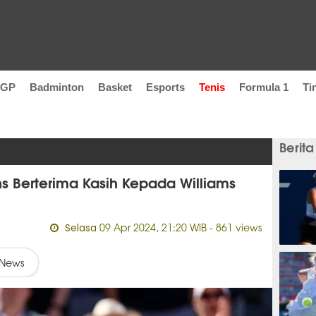
oGP
Badminton
Basket
Esports
Tenis
Formula 1
Ti
Berita
ns Berterima Kasih Kepada Williams
09 Apr 2024, 21:20 WIB
- 861 views
Selasa
4 jam
News