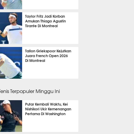
m 52 menit lalu
Taylor Fritz Jadi Korban
Amukan Thiago Agustin
Tirante Di Montreal
m 29 menit lalu
Tallon Griekspoor Kejutkan
Juara French Open 2026
Di Montreal
m 55 menit lalu
Tenis Terpopuler Minggu Ini
Putar Kembali Waktu, Kei
Nishikori Ukir Kemenangan
Pertama Di Washington