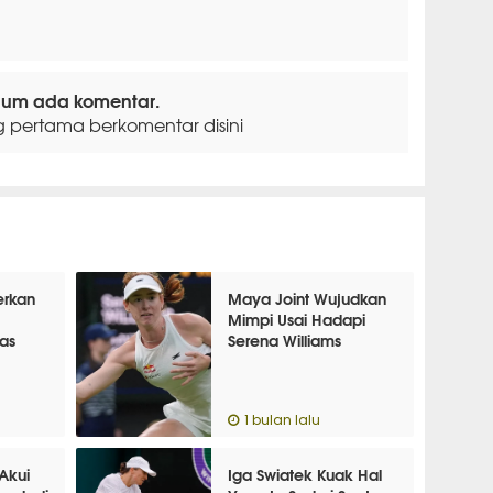
lum ada komentar.
g pertama berkomentar disini
erkan
Maya Joint Wujudkan
Mimpi Usai Hadapi
as
Serena Williams
1 bulan lalu
Akui
Iga Swiatek Kuak Hal