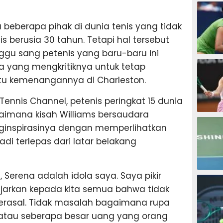
TENIS
a beberapa pihak di dunia tenis yang tidak
s berusia 30 tahun. Tetapi hal tersebut
gu sang petenis yang baru-baru ini
TENIS
yang mengkritiknya untuk tetap
tu kemenangannya di Charleston.
nis Channel, petenis peringkat 15 dunia
aimana kisah Williams bersaudara
TENIS
inspirasinya dengan memperlihatkan
i terlepas dari latar belakang
Serena adalah idola saya. Saya pikir
TENIS
jarkan kepada kita semua bahwa tidak
rasal. Tidak masalah bagaimana rupa
 atau seberapa besar uang yang orang