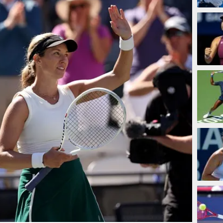
5 jam
6 jam
14 ja
15 ja