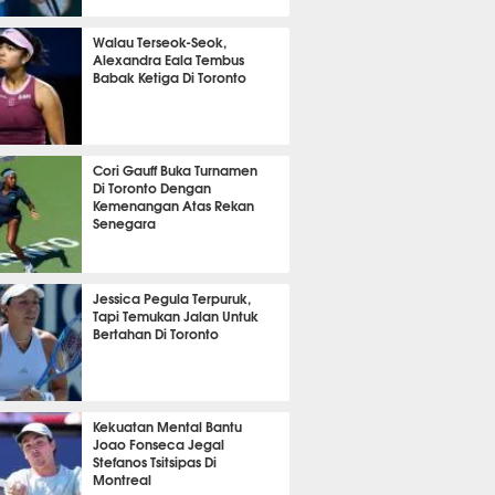
 12 menit lalu
Walau Terseok-Seok,
Alexandra Eala Tembus
Babak Ketiga Di Toronto
 19 menit lalu
Cori Gauff Buka Turnamen
Di Toronto Dengan
Kemenangan Atas Rekan
Senegara
m 58 menit lalu
Jessica Pegula Terpuruk,
Tapi Temukan Jalan Untuk
Bertahan Di Toronto
m 26 menit lalu
Kekuatan Mental Bantu
Joao Fonseca Jegal
Stefanos Tsitsipas Di
Montreal