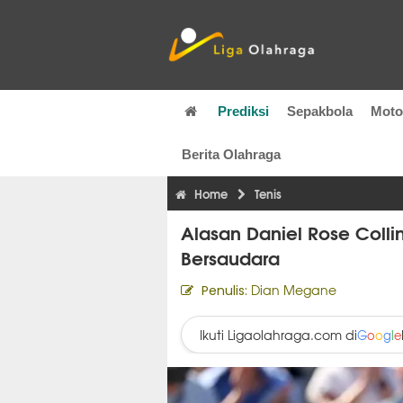
Prediksi
Sepakbola
Mot
Berita Olahraga
Home
Tenis
Alasan Daniel Rose Colli
Bersaudara
Dian Megane
Penulis:
Ikuti Ligaolahraga.com di
G
o
o
g
l
e