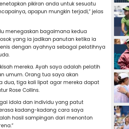
menetapkan pikiran anda untuk sesuatu
TENIS
capainya, apapun mungkin terjadi,” jelas
 lalu menegaskan bagaimana kedua
osok yang ia jadikan panutan ketika ia
TENIS
tenis dengan ayahnya sebagai pelatihnya
uda.
 kisah mereka. Ayah saya adalah pelatih
TENIS
an umum. Orang tua saya akan
dua, tiga kali lipat agar mereka dapat
ur Rose Collins.
ai idola dan individu yang patut
TENIS
 merasa kadang-kadang cara saya
alah hasil sampingan dari menonton
ena.”