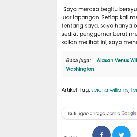
“Saya merasa begitu bersy
luar lapangan. Setiap kali
tentang saya, saya hanya b
sedikit penggemar berat me
kalian melihat ini, saya menci
Alasan Venus Wil
Baca juga:
Washington
serena williams
te
Artikel Tag:
,
Ikuti Ligaolahraga.com di
G
o
o
g
l
e