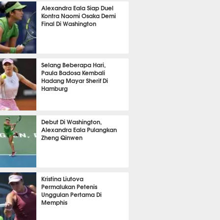
650
Alexandra Eala Siap Duel
Kontra Naomi Osaka Demi
Final Di Washington
461
Selang Beberapa Hari,
Paula Badosa Kembali
Hadang Mayar Sherif Di
Hamburg
426
Debut Di Washington,
Alexandra Eala Pulangkan
Zheng Qinwen
394
Kristina Liutova
Permalukan Petenis
Unggulan Pertama Di
Memphis