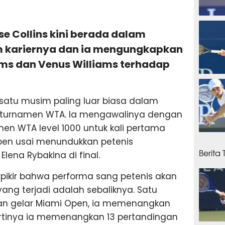
15 ja
ose Collins kini berada dalam
m kariernya dan ia mengungkapkan
ams dan Venus Williams terhadap
16 ja
 satu musim paling luar biasa dalam
i turnamen WTA. Ia mengawalinya dengan
n WTA level 1000 untuk kali pertama
16 ja
pen usai menundukkan petenis
Berita 
lena Rybakina di final.
pikir bahwa performa sang petenis akan
yang terjadi adalah sebaliknya. Satu
n gelar Miami Open, ia memenangkan
 artinya ia memenangkan 13 pertandingan