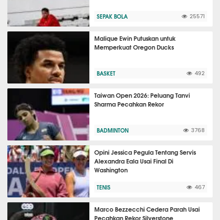
SEPAK BOLA
25571
Malique Ewin Putuskan untuk
Memperkuat Oregon Ducks
BASKET
492
Taiwan Open 2026: Peluang Tanvi
Sharma Pecahkan Rekor
BADMINTON
3768
Opini Jessica Pegula Tentang Servis
Alexandra Eala Usai Final Di
Washington
TENIS
467
Marco Bezzecchi Cedera Parah Usai
Pecahkan Rekor Silverstone