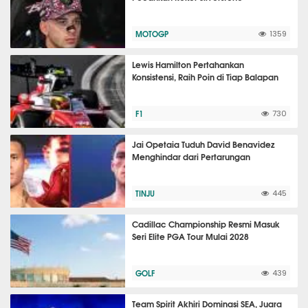
MOTOGP
1359
Lewis Hamilton Pertahankan
Konsistensi, Raih Poin di Tiap Balapan
F1
730
Jai Opetaia Tuduh David Benavidez
Menghindar dari Pertarungan
TINJU
445
Cadillac Championship Resmi Masuk
Seri Elite PGA Tour Mulai 2028
GOLF
439
Team Spirit Akhiri Dominasi SEA, Juara