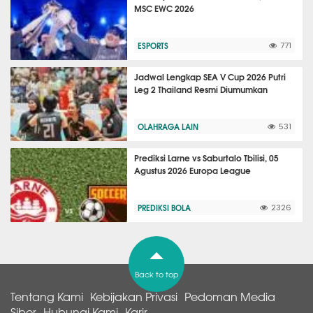
MSC EWC 2026
ESPORTS
771
Jadwal Lengkap SEA V Cup 2026 Putri
Leg 2 Thailand Resmi Diumumkan
OLAHRAGA LAIN
531
Prediksi Larne vs Saburtalo Tbilisi, 05
Agustus 2026 Europa League
PREDIKSI BOLA
2326
Back to top
Tentang Kami
Kebijakan Privasi
Pedoman Media
Siber
Hubungi Kami
Karir