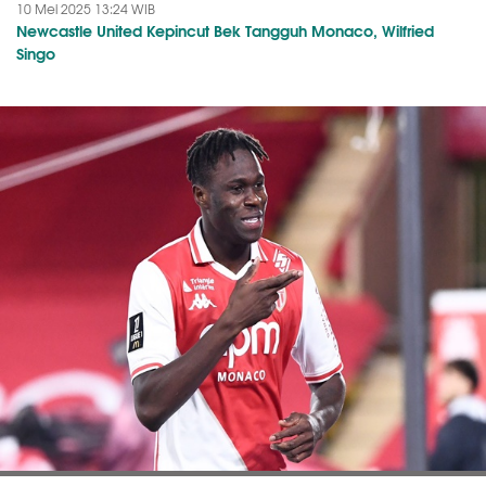
10 Mei 2025 13:24 WIB
Newcastle United Kepincut Bek Tangguh Monaco, Wilfried
Singo