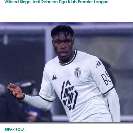
Wilfried Singo Jadi Rebutan Tiga Klub Premier League
SEPAK BOLA