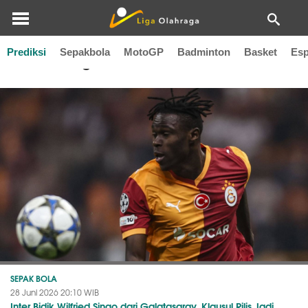
Prediksi
Sepakbola
MotoGP
Badminton
Basket
Esp
Wilfried Singo
SEPAK BOLA
28 Juni 2026 20:10 WIB
Inter Bidik Wilfried Singo dari Galatasaray, Klausul Rilis Jadi