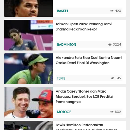
BASKET
423
Taiwan Open 2026: Peluang Tanvi
Sharma Pecahkan Rekor
BADMINTON
3224
Alexandra Eala Siap Duel Kontra Naomi
Osaka Demi Final Di Washington
TENIS
515
Andai Casey Stoner dan Marc
Marquez Berduel, Bos LCR Prediksi
Pemenangnya
MOTOGP
832
Lewis Hamilton Pertahankan
Konsistensi, Raih Poin di Tiap Balapan