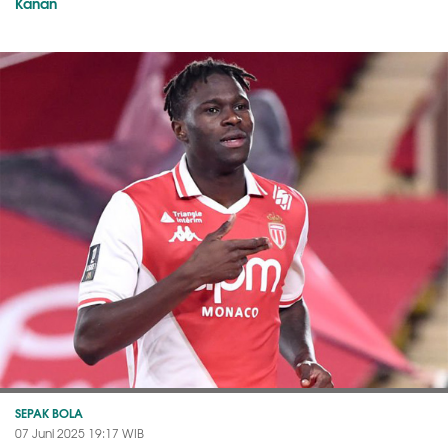
Kanan
SEPAK BOLA
07 Juni 2025 19:17 WIB