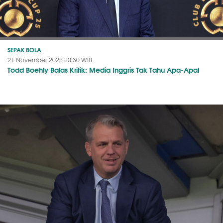
SEPAK BOLA
21 November 2025 20:30 WIB
Todd Boehly Balas Kritik: Media Inggris Tak Tahu Apa-Apa!