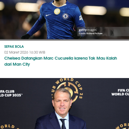
SEPAK BOLA
02 Maret 2026 16:30 WIB
Chelsea Datangkan Marc Cucurella karena Tak Mau Kalah
dari Man City