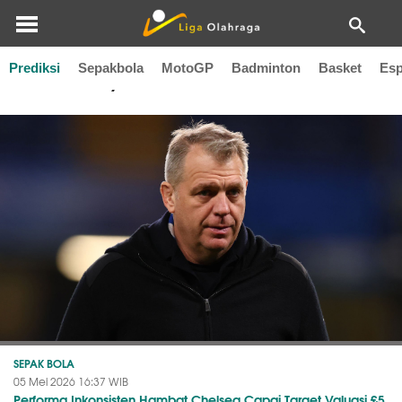
Prediksi
Sepakbola
MotoGP
Badminton
Basket
Esp
Todd Boehly
SEPAK BOLA
05 Mei 2026 16:37 WIB
Performa Inkonsisten Hambat Chelsea Capai Target Valuasi £5