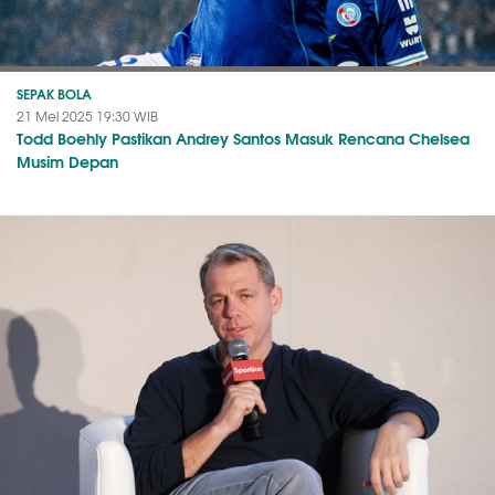
SEPAK BOLA
21 Mei 2025 19:30 WIB
Todd Boehly Pastikan Andrey Santos Masuk Rencana Chelsea
Musim Depan