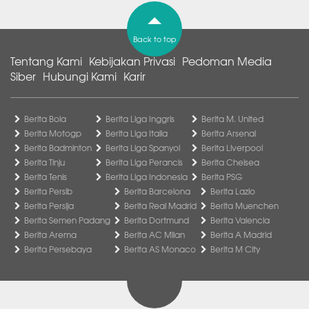
Back to top
Tentang Kami
Kebijakan Privasi
Pedoman Media
Siber
Hubungi Kami
Karir
Berita Bola
Berita Liga Inggris
Berita M. United
Berita Motogp
Berita Liga Italia
Berita Arsenal
Berita Badminton
Berita Liga Spanyol
Berita Liverpool
Berita Tinju
Berita Liga Perancis
Berita Chelsea
Berita Tenis
Berita Liga Indonesia
Berita PSG
Berita Persib
Berita Barcelona
Berita Lazio
Berita Persija
Berita Real Madrid
Berita Muenchen
Berita Semen Padang
Berita Dortmund
Berita Valencia
Berita Arema
Berita AC Milan
Berita A Madrid
Berita Persebaya
Berita AS Monaco
Berita M City