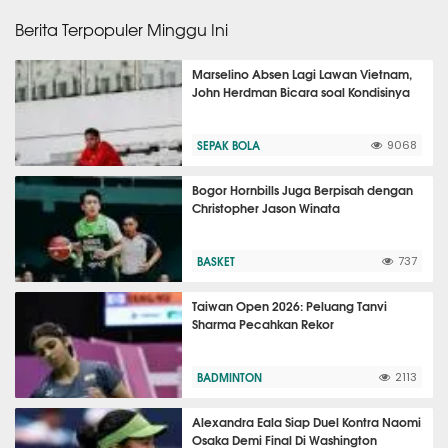
Berita Terpopuler Minggu Ini
Marselino Absen Lagi Lawan Vietnam,
John Herdman Bicara soal Kondisinya
SEPAK BOLA
9068
Bogor Hornbills Juga Berpisah dengan
Christopher Jason Winata
BASKET
737
Taiwan Open 2026: Peluang Tanvi
Sharma Pecahkan Rekor
BADMINTON
2113
Alexandra Eala Siap Duel Kontra Naomi
Osaka Demi Final Di Washington