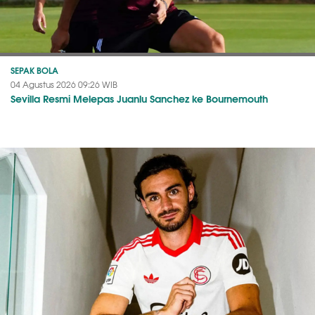
SEPAK BOLA
04 Agustus 2026 09:26 WIB
Sevilla Resmi Melepas Juanlu Sanchez ke Bournemouth