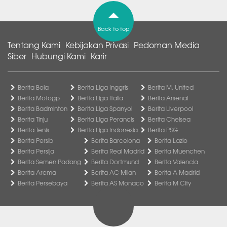
Back to top
Tentang Kami
Kebijakan Privasi
Pedoman Media
Siber
Hubungi Kami
Karir
Berita Bola
Berita Liga Inggris
Berita M. United
Berita Motogp
Berita Liga Italia
Berita Arsenal
Berita Badminton
Berita Liga Spanyol
Berita Liverpool
Berita Tinju
Berita Liga Perancis
Berita Chelsea
Berita Tenis
Berita Liga Indonesia
Berita PSG
Berita Persib
Berita Barcelona
Berita Lazio
Berita Persija
Berita Real Madrid
Berita Muenchen
Berita Semen Padang
Berita Dortmund
Berita Valencia
Berita Arema
Berita AC Milan
Berita A Madrid
Berita Persebaya
Berita AS Monaco
Berita M City