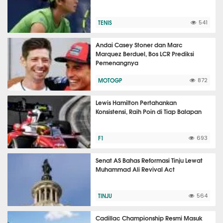
TENIS
541
Andai Casey Stoner dan Marc
Marquez Berduel, Bos LCR Prediksi
Pemenangnya
MOTOGP
872
Lewis Hamilton Pertahankan
Konsistensi, Raih Poin di Tiap Balapan
F1
693
Senat AS Bahas Reformasi Tinju Lewat
Muhammad Ali Revival Act
TINJU
564
Cadillac Championship Resmi Masuk