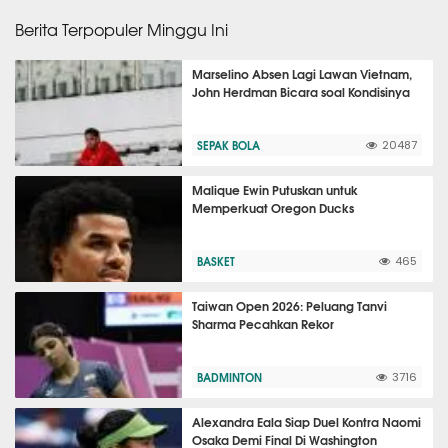
Berita Terpopuler Minggu Ini
Marselino Absen Lagi Lawan Vietnam,
John Herdman Bicara soal Kondisinya
SEPAK BOLA
20487
Malique Ewin Putuskan untuk
Memperkuat Oregon Ducks
BASKET
465
Taiwan Open 2026: Peluang Tanvi
Sharma Pecahkan Rekor
BADMINTON
3716
Alexandra Eala Siap Duel Kontra Naomi
Osaka Demi Final Di Washington