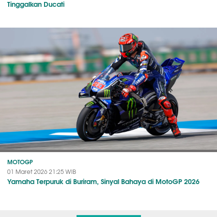
Tinggalkan Ducati
MOTOGP
01 Maret 2026 21:25 WIB
Yamaha Terpuruk di Buriram, Sinyal Bahaya di MotoGP 2026