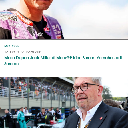
MOTOGP
13 Juni 2026 19:25 WIB
Masa Depan Jack Miller di MotoGP Kian Suram, Yamaha Jadi
Sorotan