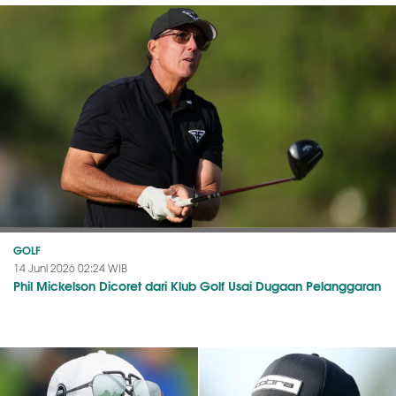
GOLF
14 Juni 2026 02:24 WIB
Phil Mickelson Dicoret dari Klub Golf Usai Dugaan Pelanggaran