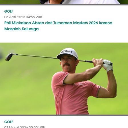
GOLF
05 April 2026 04:55 WIB
Phil Mickelson Absen dari Turnamen Masters 2026 karena
Masalah Keluarga
GOLF
03 Maret 2026 05:00 WIB