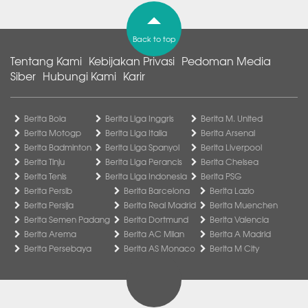
Back to top
Tentang Kami
Kebijakan Privasi
Pedoman Media
Siber
Hubungi Kami
Karir
Berita Bola
Berita Liga Inggris
Berita M. United
Berita Motogp
Berita Liga Italia
Berita Arsenal
Berita Badminton
Berita Liga Spanyol
Berita Liverpool
Berita Tinju
Berita Liga Perancis
Berita Chelsea
Berita Tenis
Berita Liga Indonesia
Berita PSG
Berita Persib
Berita Barcelona
Berita Lazio
Berita Persija
Berita Real Madrid
Berita Muenchen
Berita Semen Padang
Berita Dortmund
Berita Valencia
Berita Arema
Berita AC Milan
Berita A Madrid
Berita Persebaya
Berita AS Monaco
Berita M City