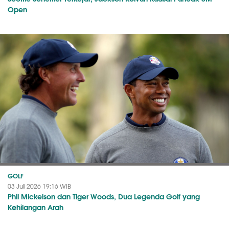
Open
GOLF
03 Juli 2026 19:16 WIB
Phil Mickelson dan Tiger Woods, Dua Legenda Golf yang
Kehilangan Arah