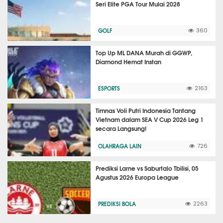
Seri Elite PGA Tour Mulai 2028
GOLF
360
Top Up ML DANA Murah di GGWP,
Diamond Hemat Instan
ESPORTS
2163
Timnas Voli Putri Indonesia Tantang
Vietnam dalam SEA V Cup 2026 Leg 1
secara Langsung!
OLAHRAGA LAIN
726
Prediksi Larne vs Saburtalo Tbilisi, 05
Agustus 2026 Europa League
PREDIKSI BOLA
2263