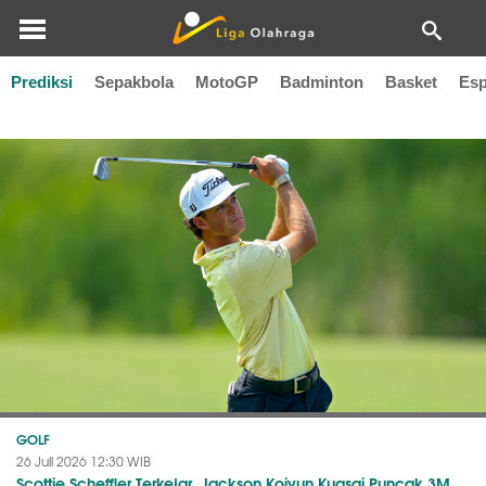
Prediksi
Sepakbola
MotoGP
Badminton
Basket
Esp
Phil Mickelson
GOLF
26 Juli 2026 12:30 WIB
Scottie Scheffler Terkejar, Jackson Koivun Kuasai Puncak 3M