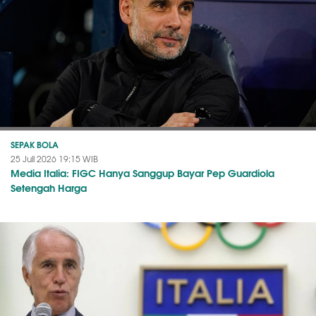
SEPAK BOLA
25 Juli 2026 19:15 WIB
Media Italia: FIGC Hanya Sanggup Bayar Pep Guardiola
Setengah Harga