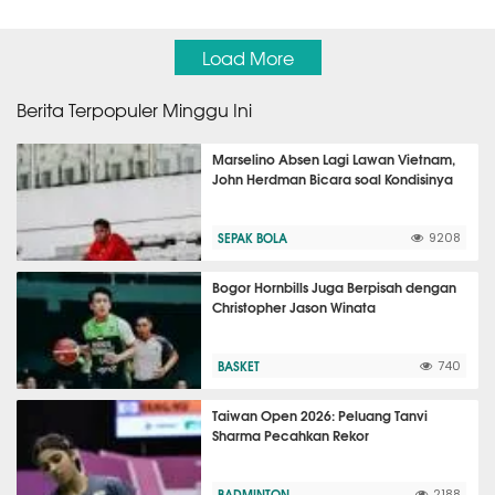
Load More
Berita Terpopuler Minggu Ini
Marselino Absen Lagi Lawan Vietnam,
John Herdman Bicara soal Kondisinya
SEPAK BOLA
9208
Bogor Hornbills Juga Berpisah dengan
Christopher Jason Winata
BASKET
740
Taiwan Open 2026: Peluang Tanvi
Sharma Pecahkan Rekor
BADMINTON
2188