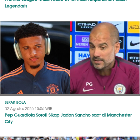
Legendaris
SEPAK BOLA
02 Agustus 2026 15:06 WIB
Pep Guardiola Soroti Sikap Jadon Sancho saat di Manchester
City