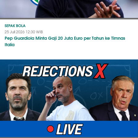
SEPAK BOLA
25 Juli 2026 12:30 WIB
Pep Guardiola Minta Gaji 20 Juta Euro per Tahun ke Timnas
Italia