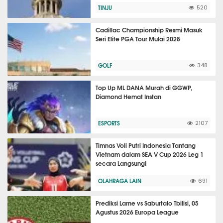
TINJU
520
Cadillac Championship Resmi Masuk
Seri Elite PGA Tour Mulai 2028
GOLF
348
Top Up ML DANA Murah di GGWP,
Diamond Hemat Instan
ESPORTS
2107
Timnas Voli Putri Indonesia Tantang
Vietnam dalam SEA V Cup 2026 Leg 1
secara Langsung!
OLAHRAGA LAIN
691
Prediksi Larne vs Saburtalo Tbilisi, 05
Agustus 2026 Europa League