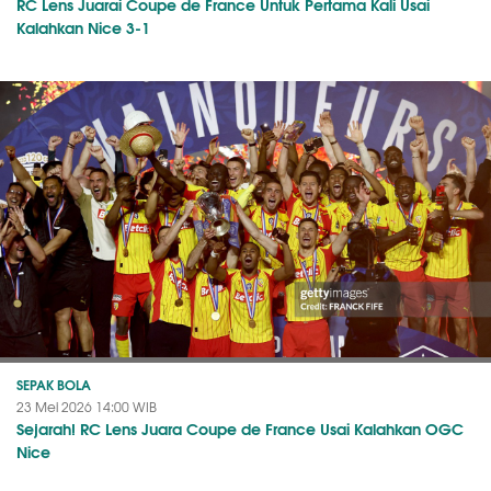
RC Lens Juarai Coupe de France Untuk Pertama Kali Usai
Kalahkan Nice 3-1
SEPAK BOLA
23 Mei 2026 14:00 WIB
Sejarah! RC Lens Juara Coupe de France Usai Kalahkan OGC
Nice