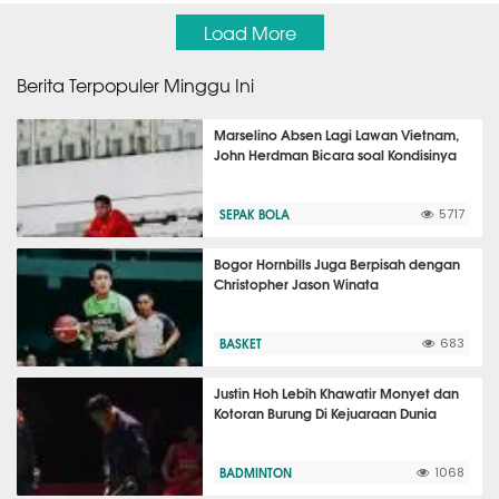
Load More
Berita Terpopuler Minggu Ini
Marselino Absen Lagi Lawan Vietnam,
John Herdman Bicara soal Kondisinya
SEPAK BOLA
5717
Bogor Hornbills Juga Berpisah dengan
Christopher Jason Winata
BASKET
683
Justin Hoh Lebih Khawatir Monyet dan
Kotoran Burung Di Kejuaraan Dunia
BADMINTON
1068