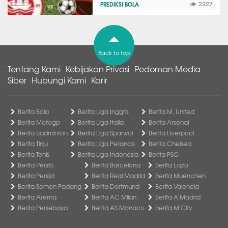
PREDIKSI BOLA
2227
Back to top
Tentang Kami
Kebijakan Privasi
Pedoman Media
Siber
Hubungi Kami
Karir
Berita Bola
Berita Liga Inggris
Berita M. United
Berita Motogp
Berita Liga Italia
Berita Arsenal
Berita Badminton
Berita Liga Spanyol
Berita Liverpool
Berita Tinju
Berita Liga Perancis
Berita Chelsea
Berita Tenis
Berita Liga Indonesia
Berita PSG
Berita Persib
Berita Barcelona
Berita Lazio
Berita Persija
Berita Real Madrid
Berita Muenchen
Berita Semen Padang
Berita Dortmund
Berita Valencia
Berita Arema
Berita AC Milan
Berita A Madrid
Berita Persebaya
Berita AS Monaco
Berita M City