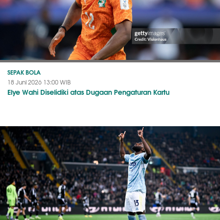
SEPAK BOLA
18 Juni 2026 13:00 WIB
Elye Wahi Diselidiki atas Dugaan Pengaturan Kartu