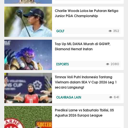
Charlie Woods Lolos ke Putaran Ketiga
Junior PGA Championship
GOLF
352
Top Up ML DANA Murah di GGWP,
Diamond Hemat Instan
ESPORTS
2080
Timnas Voli Putri Indonesia Tantang
Vietnam dalam SEA V Cup 2026 Leg 1
secara Langsung!
OLAHRAGA LAIN
641
Prediksi Larne vs Saburtalo Tbilisi, 05
Agustus 2026 Europa League