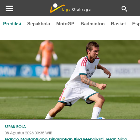
Prediksi
Sepakbola
MotoGP
Badminton
Basket
Esp
Nico Paz
SEPAK BOLA
08 Agustus 2026 09:35 WIB
Franco Mastantuono Diharapkan Bisa Mengikuti Jejak Nico