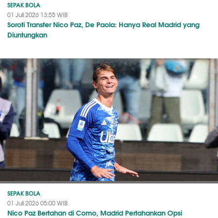
SEPAK BOLA
01 Juli 2026 13:55 WIB
Soroti Transfer Nico Paz, De Paola: Hanya Real Madrid yang
Diuntungkan
SEPAK BOLA
01 Juli 2026 05:00 WIB
Nico Paz Bertahan di Como, Madrid Pertahankan Opsi