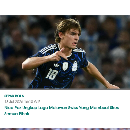
SEPAK BOLA
13 Juli 2026 16:10 WIB
Nico Paz Ungkap Laga Melawan Swiss Yang Membuat Stres
Semua Pihak