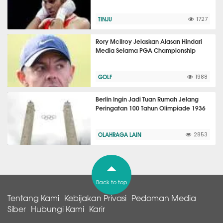
TINJU
1727
Rory McIlroy Jelaskan Alasan Hindari
Media Selama PGA Championship
GOLF
1988
Berlin Ingin Jadi Tuan Rumah Jelang
Peringatan 100 Tahun Olimpiade 1936
OLAHRAGA LAIN
2853
Back to top
Tentang Kami
Kebijakan Privasi
Pedoman Media
Siber
Hubungi Kami
Karir