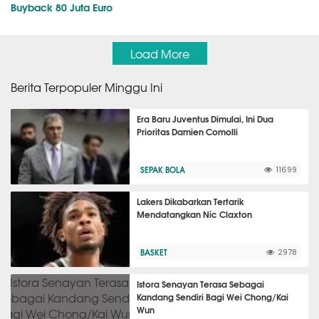
Buyback 80 Juta Euro
Load More
Berita Terpopuler Minggu Ini
Era Baru Juventus Dimulai, Ini Dua
Prioritas Damien Comolli
SEPAK BOLA
11699
Lakers Dikabarkan Tertarik
Mendatangkan Nic Claxton
BASKET
2978
Istora Senayan Terasa Sebagai
Kandang Sendiri Bagi Wei Chong/Kai
Wun