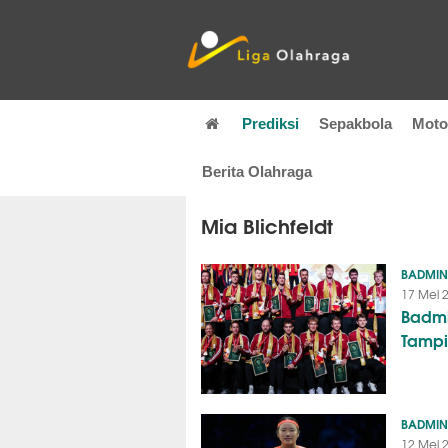
Prediksi
Sepakbola
Mot
Berita Olahraga
Mia Blichfeldt
BADMI
17 Mei 
Badm
Tampi
BADMI
12 Mei 