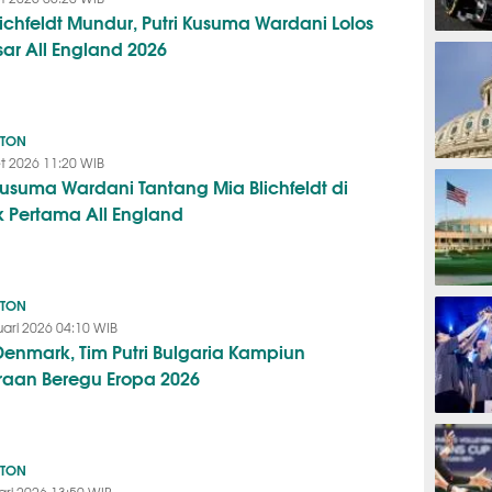
lichfeldt Mundur, Putri Kusuma Wardani Lolos
F1
sar All England 2026
NTON
t 2026 11:20 WIB
TINJU
 Kusuma Wardani Tantang Mia Blichfeldt di
 Pertama All England
GOLF
NTON
uari 2026 04:10 WIB
 Denmark, Tim Putri Bulgaria Kampiun
raan Beregu Eropa 2026
ESPORTS
NTON