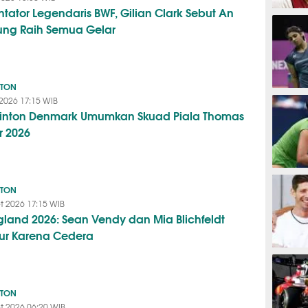
tator Legendaris BWF, Gilian Clark Sebut An
BASKET
ung Raih Semua Gelar
NTON
BADMIN
 2026 17:15 WIB
nton Denmark Umumkan Skuad Piala Thomas
r 2026
TENIS
NTON
t 2026 17:15 WIB
ngland 2026: Sean Vendy dan Mia Blichfeldt
r Karena Cedera
MOTOG
NTON
t 2026 06:20 WIB