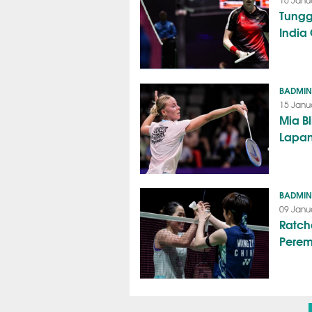
16 Janu
Tungg
India
BADMI
15 Janu
Mia Bl
Lapan
BADMI
09 Janu
Ratch
Perem