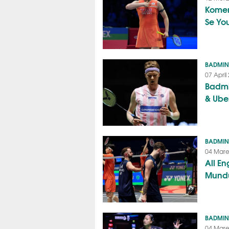
Komen
Se Yo
BADMI
07 April
Badmi
& Ube
BADMI
04 Mare
All E
Mundu
BADMI
04 Mare