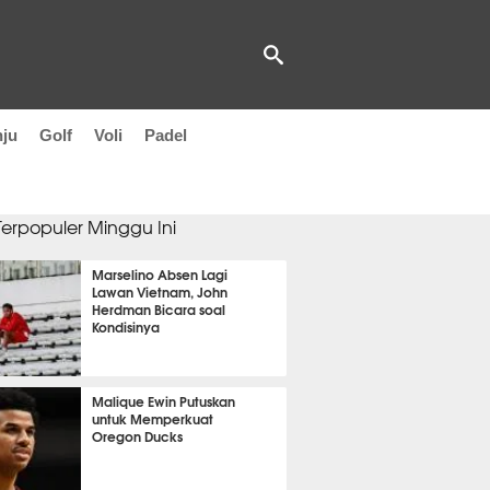
nju
Golf
Voli
Padel
 Terpopuler Minggu Ini
Marselino Absen Lagi
Lawan Vietnam, John
Herdman Bicara soal
Kondisinya
OLA
13239
Malique Ewin Putuskan
untuk Memperkuat
Oregon Ducks