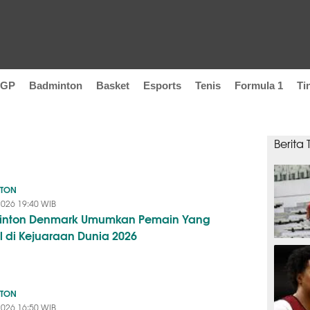
oGP
Badminton
Basket
Esports
Tenis
Formula 1
Ti
Berita
NTON
2026 19:40 WIB
inton Denmark Umumkan Pemain Yang
l di Kejuaraan Dunia 2026
SEPAK B
NTON
2026 16:50 WIB