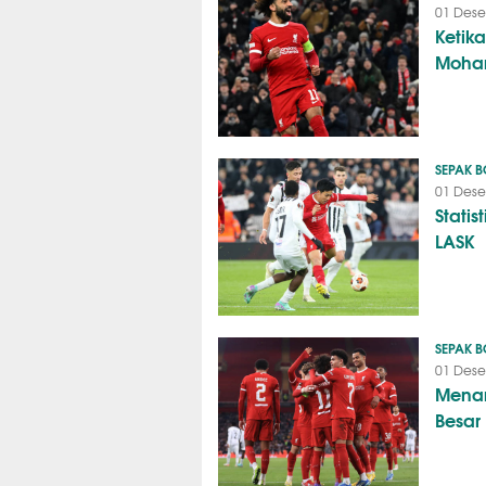
01 Dese
Ketik
Moha
SEPAK 
01 Dese
Stati
LASK
SEPAK 
01 Dese
Menan
Besar