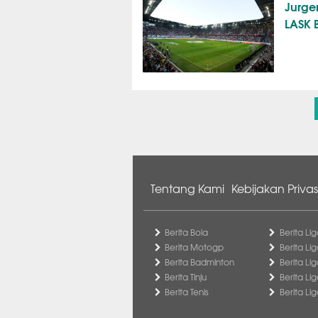
Jurge
LASK 
Tentang Kami
Kebijakan Privas
Berita Bola
Berita Lig
Berita Motogp
Berita Lig
Berita Badminton
Berita Li
Berita Tinju
Berita Li
Berita Tenis
Berita Li