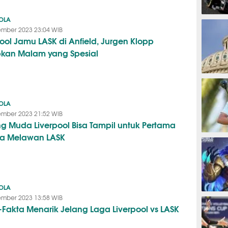
BOLA
F1
mber 2023 23:04 WIB
pool Jamu LASK di Anfield, Jurgen Klopp
kan Malam yang Spesial
TINJU
BOLA
mber 2023 21:52 WIB
ng Muda Liverpool Bisa Tampil untuk Pertama
ya Melawan LASK
GOLF
BOLA
ESPORTS
mber 2023 13:58 WIB
-Fakta Menarik Jelang Laga Liverpool vs LASK