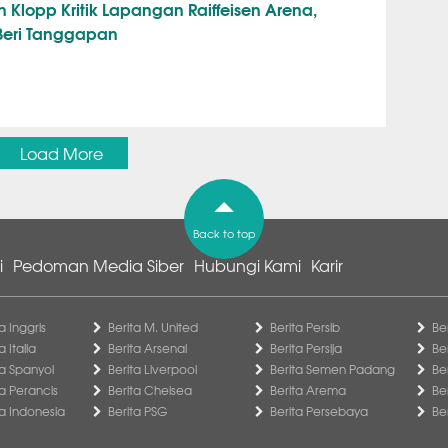
n Klopp Kritik Lapangan Raiffeisen Arena,
Beri Tanggapan
Load More
Back to top
i
Pedoman Media Siber
Hubungi Kami
Karir
a Inggris
Berita M. United
Berita Persib
Be
a Italia
Berita Arsenal
Berita Persija
Be
ga Spanyol
Berita Liverpool
Berita Semen Padang
Be
ga Perancis
Berita Chelsea
Berita Arema
Be
ga Indonesia
Berita PSG
Berita Persebaya
Be