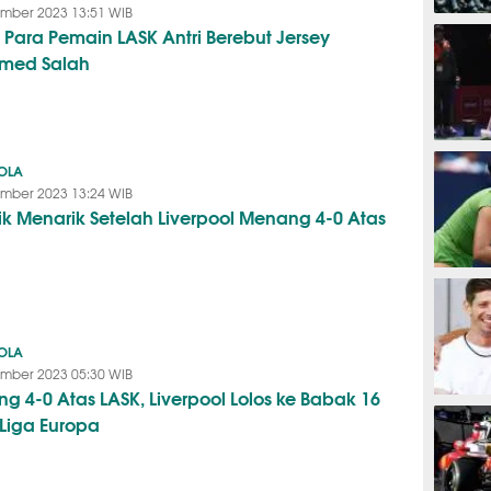
mber 2023 13:51 WIB
BASKET
a Para Pemain LASK Antri Berebut Jersey
med Salah
BADMIN
BOLA
mber 2023 13:24 WIB
stik Menarik Setelah Liverpool Menang 4-0 Atas
TENIS
BOLA
mber 2023 05:30 WIB
g 4-0 Atas LASK, Liverpool Lolos ke Babak 16
MOTOG
 Liga Europa