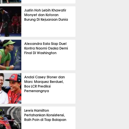
648
Justin Hoh Lebih Khawatir
Monyet dan Kotoran
Burung Di Kejuaraan Dunia
TON
1054
Alexandra Eala Siap Duel
Kontra Naomi Osaka Demi
Final Di Washington
439
Andai Casey Stoner dan
Marc Marquez Berduel,
Bos LCR Prediksi
Pemenangnya
P
733
Lewis Hamilton
Pertahankan Konsistensi,
Raih Poin di Tiap Balapan