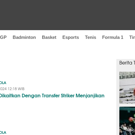
oGP
Badminton
Basket
Esports
Tenis
Formula 1
Ti
Berita
BOLA
2024 12:18 WIB
Dikaitkan Dengan Transfer Striker Menjanjikan
SEPAK B
BOLA