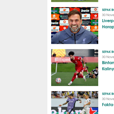
SEPAK 
30 Nove
Liver
Harap
SEPAK 
30 Nove
Binta
Kalin
SEPAK 
30 Nove
Fakta