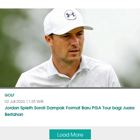
GOLF
02 Juli 2026 11:35 WIB
Jordan Spieth Soroti Dampak Format Baru PGA Tour bagi Juara
Bertahan
Load More