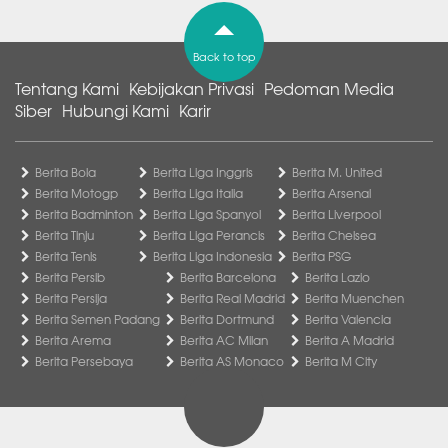
Back to top
Tentang Kami
Kebijakan Privasi
Pedoman Media
Siber
Hubungi Kami
Karir
Berita Bola
Berita Liga Inggris
Berita M. United
Berita Motogp
Berita Liga Italia
Berita Arsenal
Berita Badminton
Berita Liga Spanyol
Berita Liverpool
Berita Tinju
Berita Liga Perancis
Berita Chelsea
Berita Tenis
Berita Liga Indonesia
Berita PSG
Berita Persib
Berita Barcelona
Berita Lazio
Berita Persija
Berita Real Madrid
Berita Muenchen
Berita Semen Padang
Berita Dortmund
Berita Valencia
Berita Arema
Berita AC Milan
Berita A Madrid
Berita Persebaya
Berita AS Monaco
Berita M City