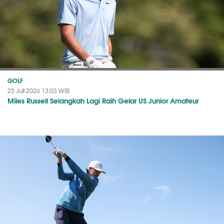
GOLF
25 Juli 2026 13:03 WIB
Miles Russell Selangkah Lagi Raih Gelar US Junior Amateur