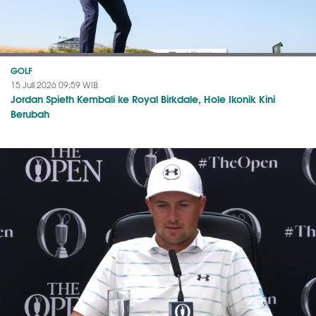
GOLF
15 Juli 2026 09:59 WIB
Jordan Spieth Kembali ke Royal Birkdale, Hole Ikonik Kini
Berubah