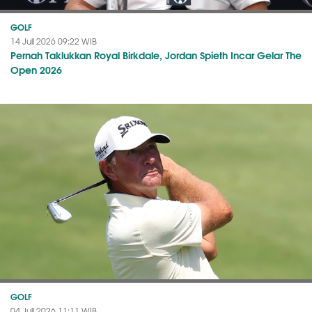
GOLF
14 Juli 2026 09:22 WIB
Pernah Taklukkan Royal Birkdale, Jordan Spieth Incar Gelar The
Open 2026
GOLF
04 Juli 2026 11:11 WIB