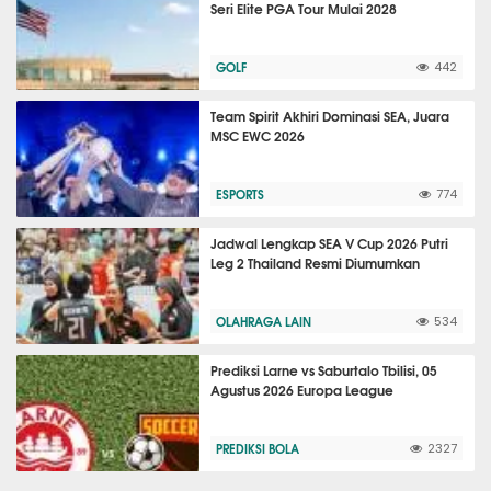
Seri Elite PGA Tour Mulai 2028
GOLF
442
Team Spirit Akhiri Dominasi SEA, Juara
MSC EWC 2026
ESPORTS
774
Jadwal Lengkap SEA V Cup 2026 Putri
Leg 2 Thailand Resmi Diumumkan
OLAHRAGA LAIN
534
Prediksi Larne vs Saburtalo Tbilisi, 05
Agustus 2026 Europa League
PREDIKSI BOLA
2327