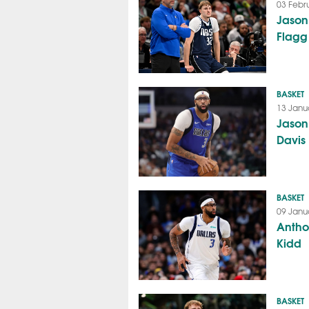
03 Febr
Jason
Flagg
BASKET
13 Janu
Jason
Davis
BASKET
09 Janu
Antho
Kidd
BASKET