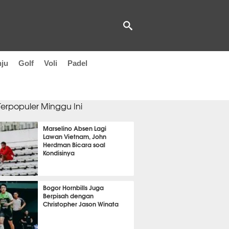
nju
Golf
Voli
Padel
 Terpopuler Minggu Ini
Marselino Absen Lagi
Lawan Vietnam, John
Herdman Bicara soal
Kondisinya
OLA
4498
Bogor Hornbills Juga
Berpisah dengan
Christopher Jason Winata