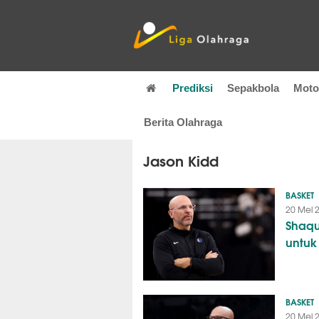
Prediksi
Sepakbola
Mot
Berita Olahraga
Jason Kidd
BASKET
20 Mei 
Shaqu
untuk
BASKET
20 Mei 