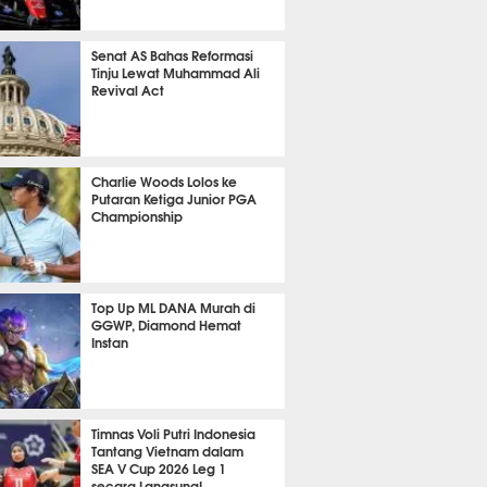
570
Senat AS Bahas Reformasi
Tinju Lewat Muhammad Ali
Revival Act
488
Charlie Woods Lolos ke
Putaran Ketiga Junior PGA
Championship
343
Top Up ML DANA Murah di
GGWP, Diamond Hemat
Instan
2071
Timnas Voli Putri Indonesia
Tantang Vietnam dalam
SEA V Cup 2026 Leg 1
secara Langsung!