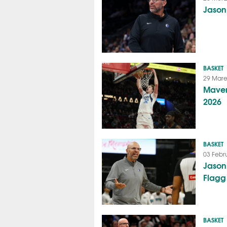
Jason
BASKET
29 Mare
Maver
2026
BASKET
03 Febr
Jason
Flagg
BASKET