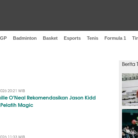
oGP
Badminton
Basket
Esports
Tenis
Formula 1
Ti
Berita
2026 20:21 WIB
ille O’Neal Rekomendasikan Jason Kidd
 Pelatih Magic
SEPAK B
2026 11:33 WIB