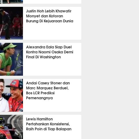
656
Justin Hoh Lebih Khawatir
Monyet dan Kotoran
Burung Di Kejuaraan Dunia
TON
1055
Alexandra Eala Siap Duel
Kontra Naomi Osaka Demi
Final Di Washington
443
Andai Casey Stoner dan
Marc Marquez Berduel,
Bos LCR Prediksi
Pemenangnya
P
736
Lewis Hamilton
Pertahankan Konsistensi,
Raih Poin di Tiap Balapan