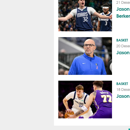
21 Dese
Jason
Berk
BASKET
20 Dese
Jason
BASKET
18 Dese
Jason