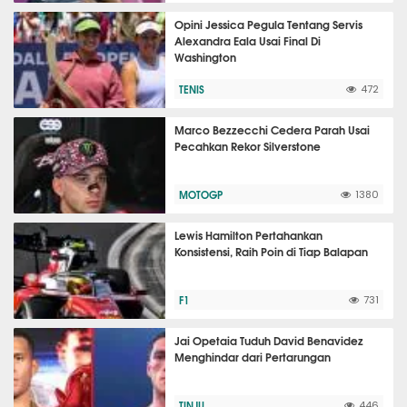
Opini Jessica Pegula Tentang Servis
Alexandra Eala Usai Final Di
Washington
TENIS
472
Marco Bezzecchi Cedera Parah Usai
Pecahkan Rekor Silverstone
MOTOGP
1380
Lewis Hamilton Pertahankan
Konsistensi, Raih Poin di Tiap Balapan
F1
731
Jai Opetaia Tuduh David Benavidez
Menghindar dari Pertarungan
TINJU
446