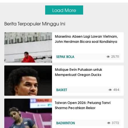
Load More
Berita Terpopuler Minggu Ini
Marselino Absen Lagi Lawan Vietnam,
John Herdman Bicara soal Kondisinya
SEPAK BOLA
25711
Malique Ewin Putuskan untuk
Memperkuat Oregon Ducks
BASKET
494
Taiwan Open 2026: Peluang Tanvi
Sharma Pecahkan Rekor
BADMINTON
3772