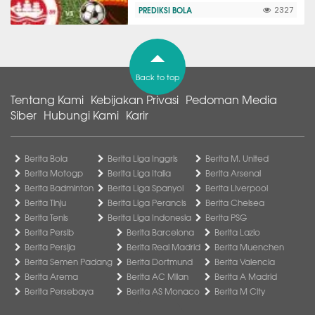
PREDIKSI BOLA
2327
Back to top
Tentang Kami
Kebijakan Privasi
Pedoman Media
Siber
Hubungi Kami
Karir
Berita Bola
Berita Liga Inggris
Berita M. United
Berita Motogp
Berita Liga Italia
Berita Arsenal
Berita Badminton
Berita Liga Spanyol
Berita Liverpool
Berita Tinju
Berita Liga Perancis
Berita Chelsea
Berita Tenis
Berita Liga Indonesia
Berita PSG
Berita Persib
Berita Barcelona
Berita Lazio
Berita Persija
Berita Real Madrid
Berita Muenchen
Berita Semen Padang
Berita Dortmund
Berita Valencia
Berita Arema
Berita AC Milan
Berita A Madrid
Berita Persebaya
Berita AS Monaco
Berita M City