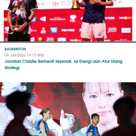
BADMINTON
09 Juni 2026 19:15 WIB
Jonatan Christie Berhenti Sejenak. Isi Energi dan Atur Ulang
Strategi