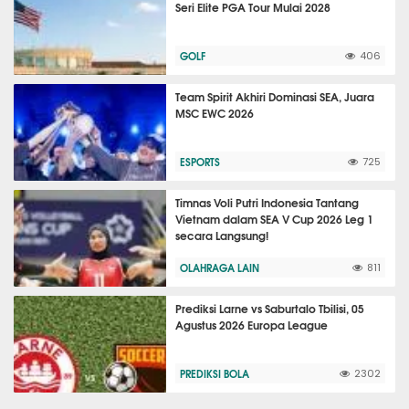
Seri Elite PGA Tour Mulai 2028
GOLF
406
Team Spirit Akhiri Dominasi SEA, Juara
MSC EWC 2026
ESPORTS
725
Timnas Voli Putri Indonesia Tantang
Vietnam dalam SEA V Cup 2026 Leg 1
secara Langsung!
OLAHRAGA LAIN
811
Prediksi Larne vs Saburtalo Tbilisi, 05
Agustus 2026 Europa League
PREDIKSI BOLA
2302