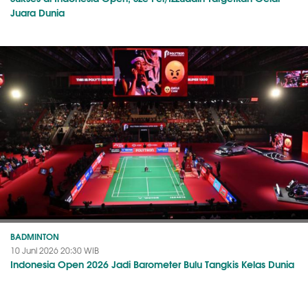
Juara Dunia
BADMINTON
10 Juni 2026 20:30 WIB
Indonesia Open 2026 Jadi Barometer Bulu Tangkis Kelas Dunia