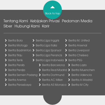
Back to top
Tentang Kami
Kebijakan Privasi
Pedoman Media
Siber
Hubungi Kami
Karir
Berita Bola
Berita Liga Inggris
Berita M. United
Berita Motogp
Berita Liga Italia
Berita Arsenal
Berita Badminton
Berita Liga Spanyol
Berita Liverpool
Berita Tinju
Berita Liga Perancis
Berita Chelsea
Berita Tenis
Berita Liga Indonesia
Berita PSG
Berita Persib
Berita Barcelona
Berita Lazio
Berita Persija
Berita Real Madrid
Berita Muenchen
Berita Semen Padang
Berita Dortmund
Berita Valencia
Berita Arema
Berita AC Milan
Berita A Madrid
Berita Persebaya
Berita AS Monaco
Berita M City