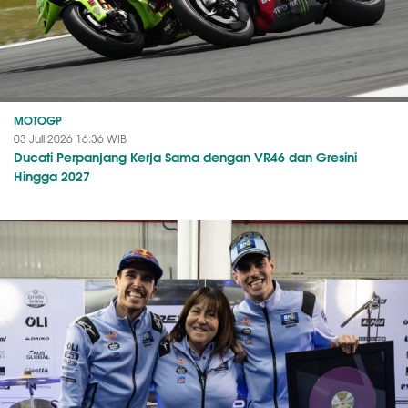
MOTOGP
03 Juli 2026 16:36 WIB
Ducati Perpanjang Kerja Sama dengan VR46 dan Gresini
Hingga 2027