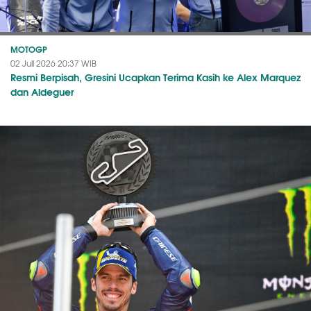
MOTOGP
02 Juli 2026 20:37 WIB
Resmi Berpisah, Gresini Ucapkan Terima Kasih ke Alex Marquez
dan Aldeguer