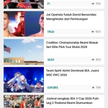
F1
709
Jai Opetaia Tuduh David Benavidez
Menghindar dari Pertarungan
TINJU
420
Cadillac Championship Resmi Masuk
Seri Elite PGA Tour Mulai 2028
GOLF
423
Team Spirit Akhiri Dominasi SEA, Juara
MSC EWC 2026
ESPORTS
738
Jadwal Lengkap SEA V Cup 2026 Putri
Leg 2 Thailand Resmi Diumumkan