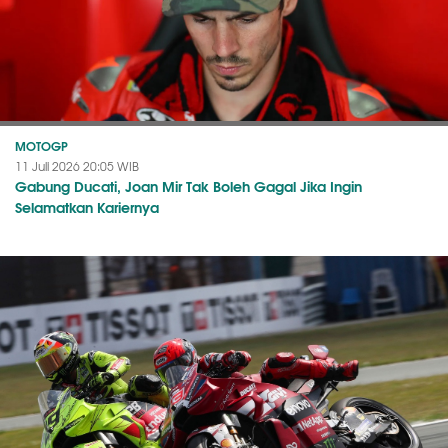
MOTOGP
11 Juli 2026 20:05 WIB
Gabung Ducati, Joan Mir Tak Boleh Gagal Jika Ingin
Selamatkan Kariernya