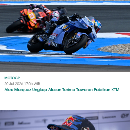
MOTOGP
20 Juli 2026 17:06 WIB
Alex Marquez Ungkap Alasan Terima Tawaran Pabrikan KTM