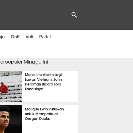
nju
Golf
Voli
Padel
 Terpopuler Minggu Ini
Marselino Absen Lagi
Lawan Vietnam, John
Herdman Bicara soal
Kondisinya
OLA
18875
Malique Ewin Putuskan
untuk Memperkuat
Oregon Ducks