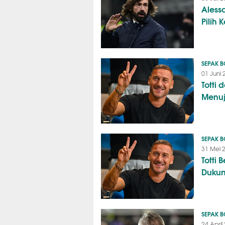
Alessa
Pilih
SEPAK 
01 Juni
Totti
Menuj
SEPAK 
31 Mei 
Totti
Dukun
SEPAK 
24 April