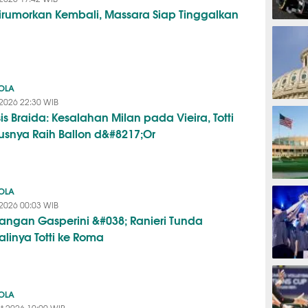
 Dirumorkan Kembali, Massara Siap Tinggalkan
F1
BOLA
 2026 22:30 WIB
TINJU
is Braida: Kesalahan Milan pada Vieira, Totti
usnya Raih Ballon d&#8217;Or
GOLF
BOLA
 2026 00:03 WIB
angan Gasperini &#038; Ranieri Tunda
linya Totti ke Roma
ESPORTS
BOLA