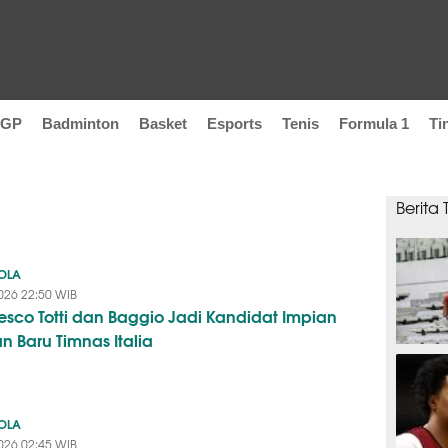
oGP
Badminton
Basket
Esports
Tenis
Formula 1
Ti
Berita
BOLA
2026 22:50 WIB
esco Totti dan Baggio Jadi Kandidat Impian
n Baru Timnas Italia
SEPAK B
BOLA
2026 02:45 WIB