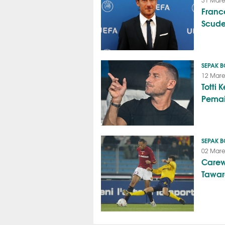
31 Mare
Franc
Scude
SEPAK 
12 Mare
Totti
Pema
SEPAK 
02 Mare
Carew
Tawara