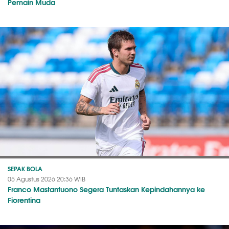
Pemain Muda
SEPAK BOLA
05 Agustus 2026 20:36 WIB
Franco Mastantuono Segera Tuntaskan Kepindahannya ke
Fiorentina