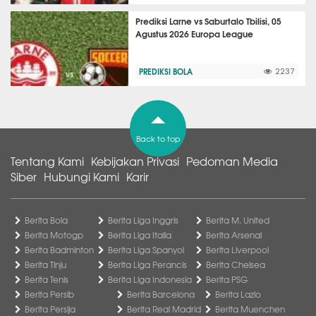
Prediksi Larne vs Saburtalo Tbilisi, 05
Agustus 2026 Europa League
PREDIKSI BOLA
2237
Back to top
Tentang Kami
Kebijakan Privasi
Pedoman Media
Siber
Hubungi Kami
Karir
Berita Bola
Berita Liga Inggris
Berita M. United
Berita Motogp
Berita Liga Italia
Berita Arsenal
Berita Badminton
Berita Liga Spanyol
Berita Liverpool
Berita Tinju
Berita Liga Perancis
Berita Chelsea
Berita Tenis
Berita Liga Indonesia
Berita PSG
Berita Persib
Berita Barcelona
Berita Lazio
Berita Persija
Berita Real Madrid
Berita Muenchen