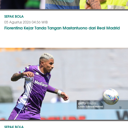
SEPAK BOLA
05 Agustus 2026 04:36 WIB
Fiorentina Kejar Tanda Tangan Mastantuono dari Real Madrid
SEPAK BOLA