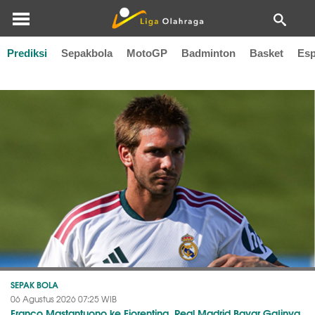
Prediksi
Sepakbola
MotoGP
Badminton
Basket
Esp
Fiorentina
SEPAK BOLA
06 Agustus 2026 07:25 WIB
Franco Mastantuono ke Fiorentina, Real Madrid Bayar Gajinya