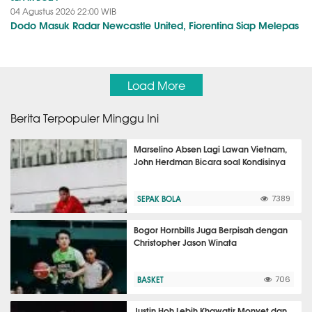
04 Agustus 2026 22:00 WIB
Dodo Masuk Radar Newcastle United, Fiorentina Siap Melepas
Load More
Berita Terpopuler Minggu Ini
Marselino Absen Lagi Lawan Vietnam,
John Herdman Bicara soal Kondisinya
SEPAK BOLA
7389
Bogor Hornbills Juga Berpisah dengan
Christopher Jason Winata
BASKET
706
Justin Hoh Lebih Khawatir Monyet dan