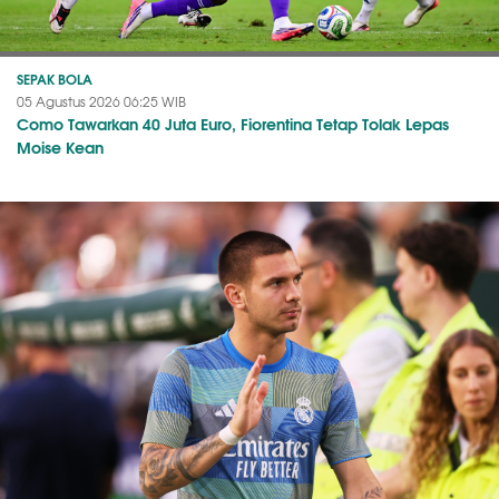
SEPAK BOLA
05 Agustus 2026 06:25 WIB
Como Tawarkan 40 Juta Euro, Fiorentina Tetap Tolak Lepas
Moise Kean