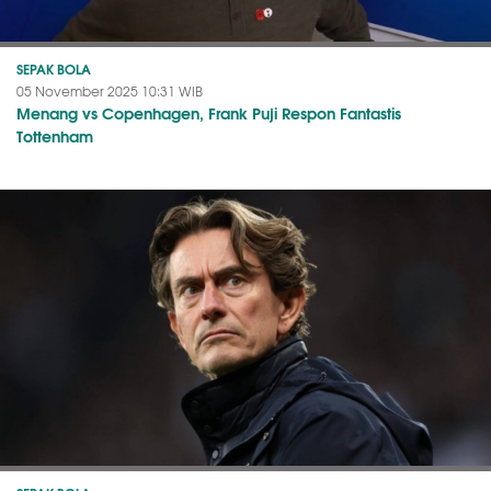
SEPAK BOLA
05 November 2025 10:31 WIB
Menang vs Copenhagen, Frank Puji Respon Fantastis
Tottenham