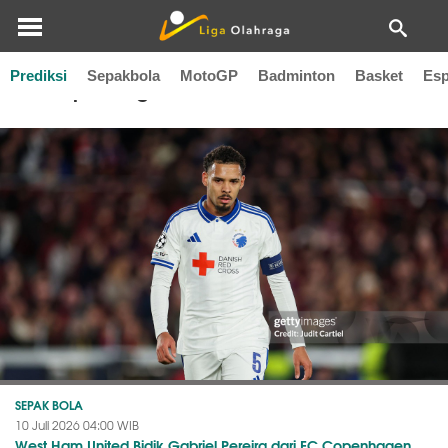
Prediksi
Sepakbola
MotoGP
Badminton
Basket
Esp
Fc Copenhagen
SEPAK BOLA
10 Juli 2026 04:00 WIB
West Ham United Bidik Gabriel Pereira dari FC Copenhagen