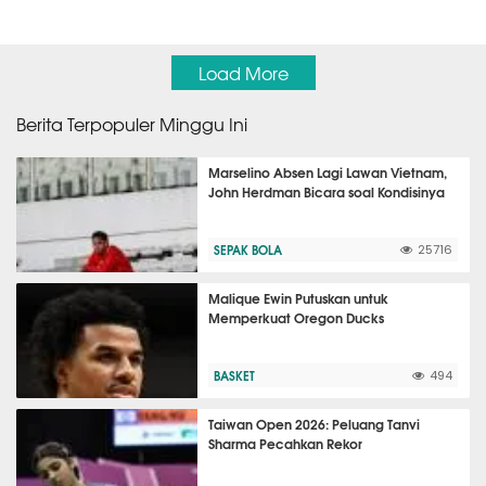
Load More
Berita Terpopuler Minggu Ini
Marselino Absen Lagi Lawan Vietnam,
John Herdman Bicara soal Kondisinya
SEPAK BOLA
25716
Malique Ewin Putuskan untuk
Memperkuat Oregon Ducks
BASKET
494
Taiwan Open 2026: Peluang Tanvi
Sharma Pecahkan Rekor