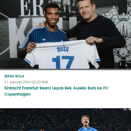
SEPAK BOLA
31 Januari 2026 02:20 WIB
Eintracht Frankfurt Resmi Lepas Bek Aurelio Buta ke FC
Copenhagen