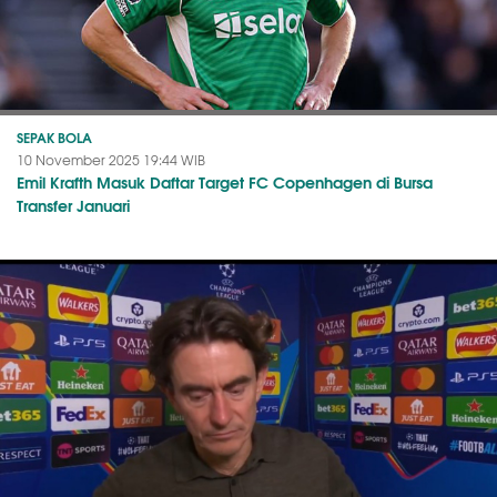
SEPAK BOLA
10 November 2025 19:44 WIB
Emil Krafth Masuk Daftar Target FC Copenhagen di Bursa
Transfer Januari