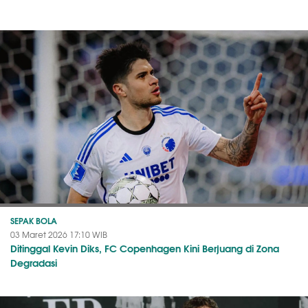
SEPAK BOLA
03 Maret 2026 17:10 WIB
Ditinggal Kevin Diks, FC Copenhagen Kini Berjuang di Zona
Degradasi