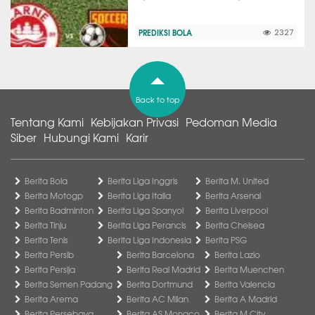
PREDIKSI BOLA
2327
Back to top
Tentang Kami
Kebijakan Privasi
Pedoman Media
Siber
Hubungi Kami
Karir
Berita Bola
Berita Liga Inggris
Berita M. United
Berita Motogp
Berita Liga Italia
Berita Arsenal
Berita Badminton
Berita Liga Spanyol
Berita Liverpool
Berita Tinju
Berita Liga Perancis
Berita Chelsea
Berita Tenis
Berita Liga Indonesia
Berita PSG
Berita Persib
Berita Barcelona
Berita Lazio
Berita Persija
Berita Real Madrid
Berita Muenchen
Berita Semen Padang
Berita Dortmund
Berita Valencia
Berita Arema
Berita AC Milan
Berita A Madrid
Berita Persebaya
Berita AS Monaco
Berita M City