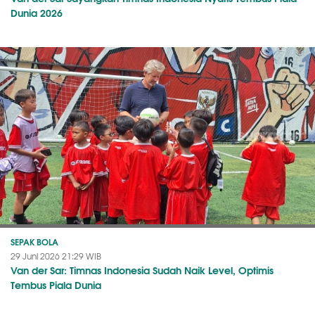
Dunia 2026
SEPAK BOLA
29 Juni 2026 21:29 WIB
Van der Sar: Timnas Indonesia Sudah Naik Level, Optimis
Tembus Piala Dunia