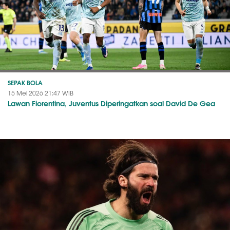
SEPAK BOLA
15 Mei 2026 21:47 WIB
Lawan Fiorentina, Juventus Diperingatkan soal David De Gea