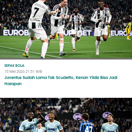
SEPAK BOLA
15 Mei 2026 21:51 WIB
Juventus Sudah Lama Tak Scudetto, Kenan Yildiz Bisa Jadi
Harapan