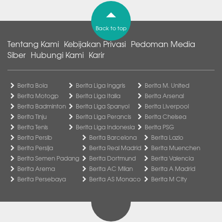
Back to top
Tentang Kami
Kebijakan Privasi
Pedoman Media
Siber
Hubungi Kami
Karir
Berita Bola
Berita Liga Inggris
Berita M. United
Berita Motogp
Berita Liga Italia
Berita Arsenal
Berita Badminton
Berita Liga Spanyol
Berita Liverpool
Berita Tinju
Berita Liga Perancis
Berita Chelsea
Berita Tenis
Berita Liga Indonesia
Berita PSG
Berita Persib
Berita Barcelona
Berita Lazio
Berita Persija
Berita Real Madrid
Berita Muenchen
Berita Semen Padang
Berita Dortmund
Berita Valencia
Berita Arema
Berita AC Milan
Berita A Madrid
Berita Persebaya
Berita AS Monaco
Berita M City