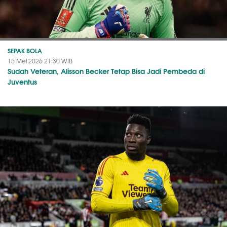
SEPAK BOLA
15 Mei 2026 21:30 WIB
Sudah Veteran, Alisson Becker Tetap Bisa Jadi Pembeda di
Juventus