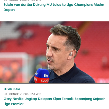
Edwin van der Sar Dukung MU Lolos ke Liga Champions Musim
Depan
SEPAK BOLA
25 Februari 2026 01:33 WIB
Gary Neville Ungkap Delapan Kiper Terbaik Sepanjang Sejarah
Liga Premier