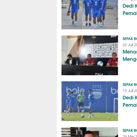
Dedi 
Pema
SEPAK 
26 Juli 
Menan
Meng
SEPAK 
19 Juli 
Dedi 
Pemai
SEPAK 
29 Mei 