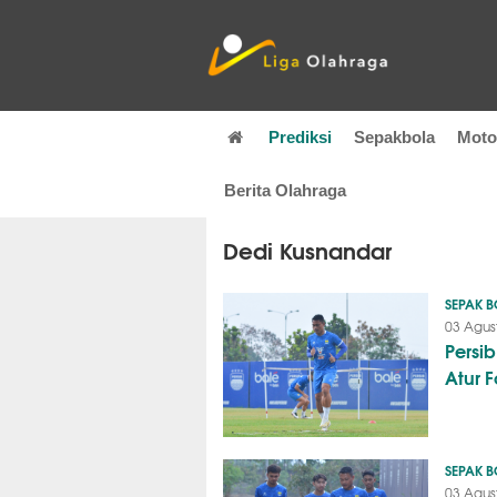
Prediksi
Sepakbola
Mot
Berita Olahraga
Dedi Kusnandar
SEPAK 
03 Agus
Persib
Atur 
SEPAK 
03 Agus