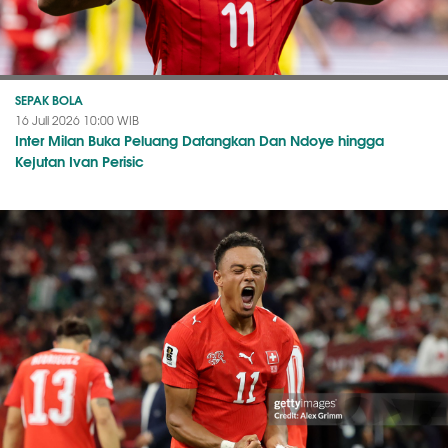
SEPAK BOLA
16 Juli 2026 10:00 WIB
Inter Milan Buka Peluang Datangkan Dan Ndoye hingga
Kejutan Ivan Perisic