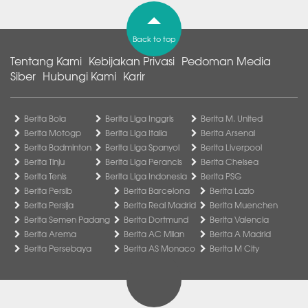
Back to top
Tentang Kami
Kebijakan Privasi
Pedoman Media
Siber
Hubungi Kami
Karir
Berita Bola
Berita Liga Inggris
Berita M. United
Berita Motogp
Berita Liga Italia
Berita Arsenal
Berita Badminton
Berita Liga Spanyol
Berita Liverpool
Berita Tinju
Berita Liga Perancis
Berita Chelsea
Berita Tenis
Berita Liga Indonesia
Berita PSG
Berita Persib
Berita Barcelona
Berita Lazio
Berita Persija
Berita Real Madrid
Berita Muenchen
Berita Semen Padang
Berita Dortmund
Berita Valencia
Berita Arema
Berita AC Milan
Berita A Madrid
Berita Persebaya
Berita AS Monaco
Berita M City