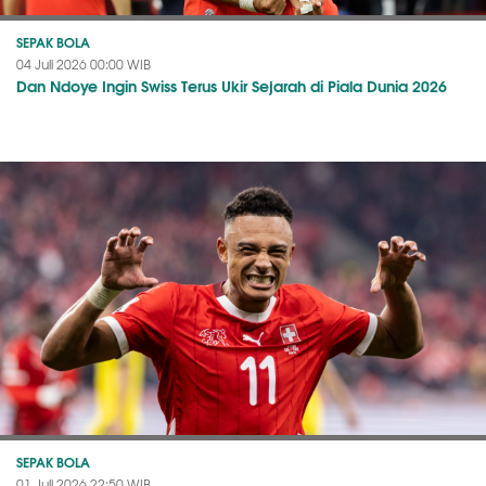
SEPAK BOLA
04 Juli 2026 00:00 WIB
Dan Ndoye Ingin Swiss Terus Ukir Sejarah di Piala Dunia 2026
SEPAK BOLA
01 Juli 2026 22:50 WIB