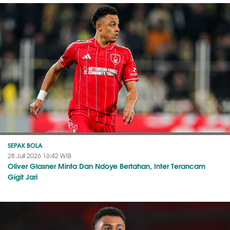
SEPAK BOLA
28 Juli 2026 16:42 WIB
Oliver Glasner Minta Dan Ndoye Bertahan, Inter Terancam
Gigit Jari