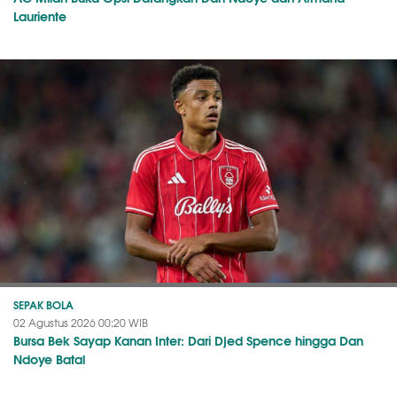
Lauriente
SEPAK BOLA
02 Agustus 2026 00:20 WIB
Bursa Bek Sayap Kanan Inter: Dari Djed Spence hingga Dan
Ndoye Batal