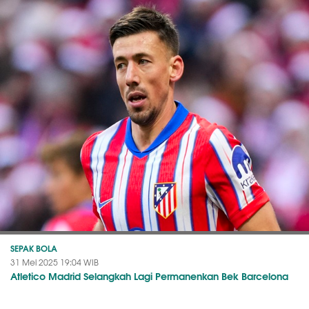
SEPAK BOLA
31 Mei 2025 19:04 WIB
Atletico Madrid Selangkah Lagi Permanenkan Bek Barcelona