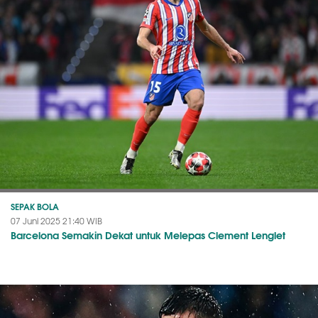
SEPAK BOLA
07 Juni 2025 21:40 WIB
Barcelona Semakin Dekat untuk Melepas Clement Lenglet