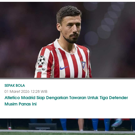
SEPAK BOLA
01 Maret 2026 12:28 WIB
Atletico Madrid Siap Dengarkan Tawaran Untuk Tiga Defender
Musim Panas Ini