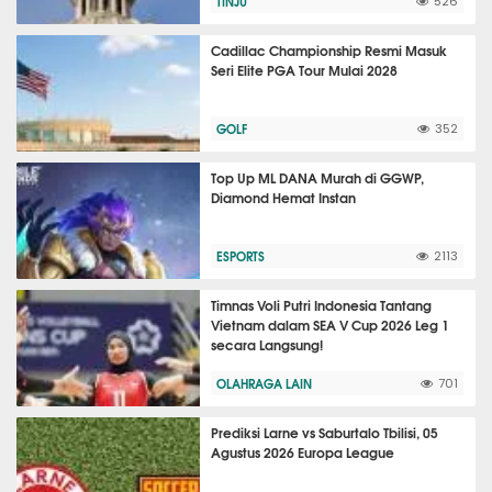
TINJU
526
Cadillac Championship Resmi Masuk
Seri Elite PGA Tour Mulai 2028
GOLF
352
Top Up ML DANA Murah di GGWP,
Diamond Hemat Instan
ESPORTS
2113
Timnas Voli Putri Indonesia Tantang
Vietnam dalam SEA V Cup 2026 Leg 1
secara Langsung!
OLAHRAGA LAIN
701
Prediksi Larne vs Saburtalo Tbilisi, 05
Agustus 2026 Europa League