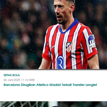
SEPAK BOLA
06 Juni 2025 11:16 WIB
Barcelona Dirugikan Atletico Madrid Terkait Transfer Lenglet