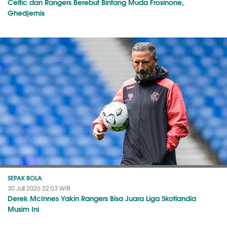
Celtic dan Rangers Berebut Bintang Muda Frosinone,
Ghedjemis
SEPAK BOLA
30 Juli 2026 22:03 WIB
Derek McInnes Yakin Rangers Bisa Juara Liga Skotlandia
Musim Ini