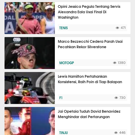
Opini Jessica Pegula Tentang Servis
Alexandra Eala Usai Final Di
Washington
TENIS
471
Marco Bezzecchi Cedera Parah Usai
Pecahkan Rekor Silverstone
MOTOGP
1380
Lewis Hamilton Pertahankan
Konsistensi, Raih Poin di Tiap Balapan
F1
730
Jai Opetaia Tuduh David Benavidez
Menghindar dari Pertarungan
TINJU
446