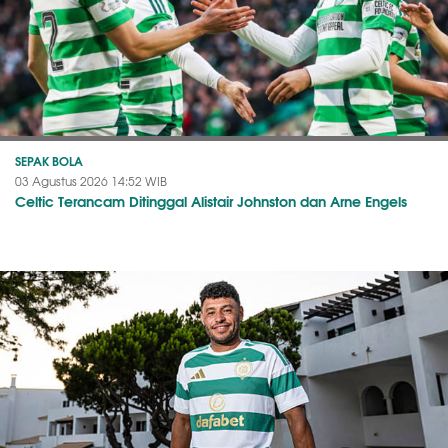
SEPAK BOLA
03 Agustus 2026 14:52 WIB
Celtic Terancam Ditinggal Alistair Johnston dan Arne Engels