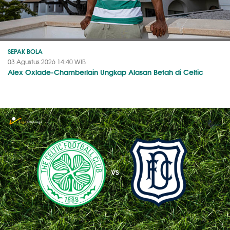
SEPAK BOLA
03 Agustus 2026 14:40 WIB
Alex Oxlade-Chamberlain Ungkap Alasan Betah di Celtic