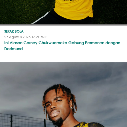
SEPAK BOLA
27 Agustus 2025 18:30 WIB
Ini Alasan Carney Chukwuemeka Gabung Permanen dengan
Dortmund