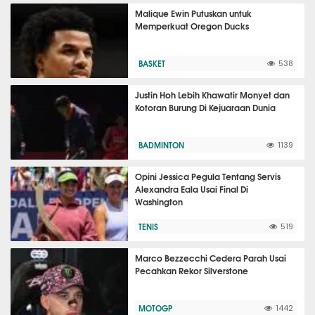
Malique Ewin Putuskan untuk
Memperkuat Oregon Ducks
BASKET
538
Justin Hoh Lebih Khawatir Monyet dan
Kotoran Burung Di Kejuaraan Dunia
BADMINTON
1139
Opini Jessica Pegula Tentang Servis
Alexandra Eala Usai Final Di
Washington
TENIS
519
Marco Bezzecchi Cedera Parah Usai
Pecahkan Rekor Silverstone
MOTOGP
1442