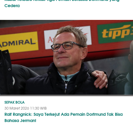
Cedera
SEPAK BOLA
30 Maret 2026 11:30 WIB
Ralf Rangnick: Saya Terkejut Ada Pemain Dortmund Tak Bisa
Bahasa Jerman!