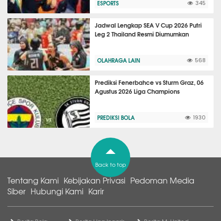
ESPORTS
345
Jadwal Lengkap SEA V Cup 2026 Putri
Leg 2 Thailand Resmi Diumumkan
OLAHRAGA LAIN
568
Prediksi Fenerbahce vs Sturm Graz, 06
Agustus 2026 Liga Champions
PREDIKSI BOLA
1930
Back to top
Tentang Kami
Kebijakan Privasi
Pedoman Media
Siber
Hubungi Kami
Karir