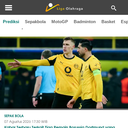
Prediksi
Sepakbola
MotoGP
Badminton
Basket
Esp
Carney Chukwuemeka
SEPAK BOLA
07 Agustus 2026 17:30 WIB
Kabar Terbaru Terkait Tiga Pemain Borussia Dortmund yang