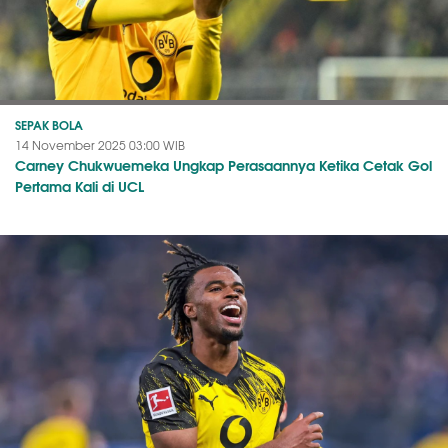
SEPAK BOLA
14 November 2025 03:00 WIB
Carney Chukwuemeka Ungkap Perasaannya Ketika Cetak Gol
Pertama Kali di UCL