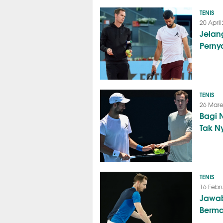
TENIS
20 April
Jelan
Perny
TENIS
26 Mare
Bagi 
Tak N
TENIS
16 Febr
Jawab
Berma