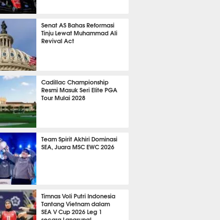
677
Senat AS Bahas Reformasi
Tinju Lewat Muhammad Ali
Revival Act
551
Cadillac Championship
Resmi Masuk Seri Elite PGA
Tour Mulai 2028
386
Team Spirit Akhiri Dominasi
SEA, Juara MSC EWC 2026
690
Timnas Voli Putri Indonesia
Tantang Vietnam dalam
SEA V Cup 2026 Leg 1
secara Langsung!