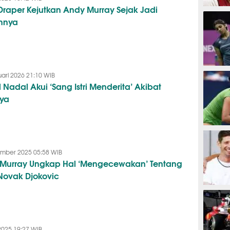
Draper Kejutkan Andy Murray Sejak Jadi
BASKET
ihnya
BADMIN
uari 2026 21:10 WIB
 Nadal Akui ‘Sang Istri Menderita’ Akibat
ya
TENIS
mber 2025 05:58 WIB
Murray Ungkap Hal ‘Mengecewakan’ Tentang
 Novak Djokovic
MOTOG
 2025 19:27 WIB