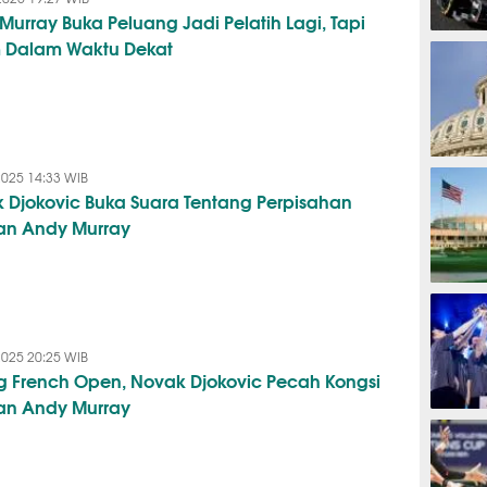
Murray Buka Peluang Jadi Pelatih Lagi, Tapi
F1
 Dalam Waktu Dekat
TINJU
2025 14:33 WIB
 Djokovic Buka Suara Tentang Perpisahan
n Andy Murray
GOLF
2025 20:25 WIB
g French Open, Novak Djokovic Pecah Kongsi
n Andy Murray
ESPORTS