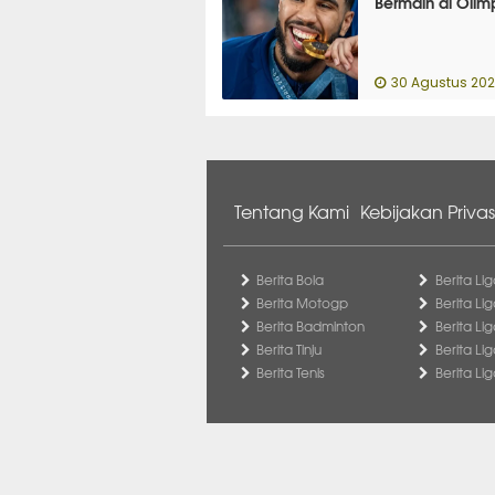
Bermain di Olim
30 Agustus 20
Tentang Kami
Kebijakan Privas
Berita Bola
Berita Lig
Berita Motogp
Berita Lig
Berita Badminton
Berita Li
Berita Tinju
Berita Li
Berita Tenis
Berita Li