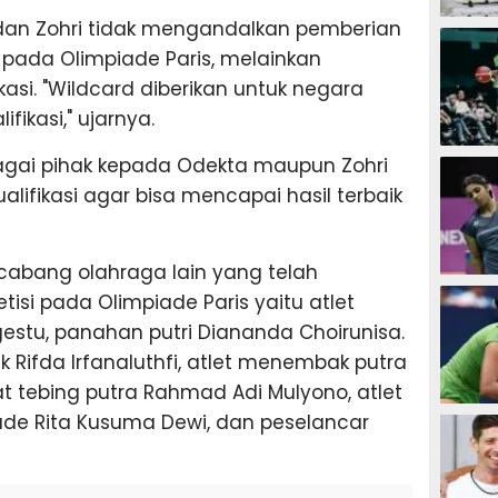
dan Zohri tidak mengandalkan pemberian
SEPAK B
 pada Olimpiade Paris, melainkan
ikasi. "Wildcard diberikan untuk negara
ifikasi," ujarnya.
BASKET
gai pihak kepada Odekta maupun Zohri
alifikasi agar bisa mencapai hasil terbaik
 cabang olahraga lain yang telah
BADMIN
isi pada Olimpiade Paris yaitu atlet
estu, panahan putri Diananda Choirunisa.
tik Rifda Irfanaluthfi, atlet menembak putra
jat tebing putra Rahmad Adi Mulyono, atlet
TENIS
Made Rita Kusuma Dewi, dan peselancar