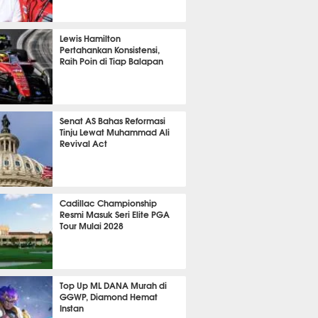
P
786
Lewis Hamilton
Pertahankan Konsistensi,
Raih Poin di Tiap Balapan
613
Senat AS Bahas Reformasi
Tinju Lewat Muhammad Ali
Revival Act
518
Cadillac Championship
Resmi Masuk Seri Elite PGA
Tour Mulai 2028
343
Top Up ML DANA Murah di
GGWP, Diamond Hemat
Instan