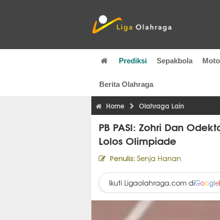
Prediksi
Sepakbola
Mot
Berita Olahraga
Home
Olahraga Lain
PB PASI: Zohri Dan Odek
Lolos Olimpiade
Senja Hanan
Penulis:
Ikuti Ligaolahraga.com di
G
o
o
g
l
e