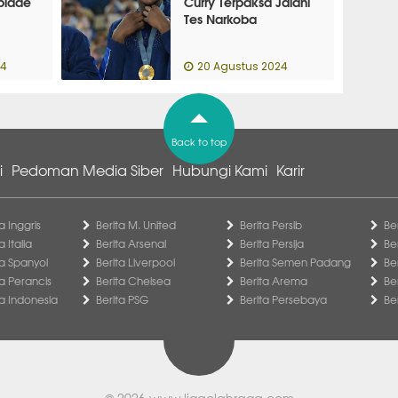
piade
Curry Terpaksa Jalani
Tes Narkoba
24
20 Agustus 2024
Back to top
i
Pedoman Media Siber
Hubungi Kami
Karir
a Inggris
Berita M. United
Berita Persib
Be
a Italia
Berita Arsenal
Berita Persija
Be
ga Spanyol
Berita Liverpool
Berita Semen Padang
Be
ga Perancis
Berita Chelsea
Berita Arema
Be
ga Indonesia
Berita PSG
Berita Persebaya
Be
© 2026
www.ligaolahraga.com