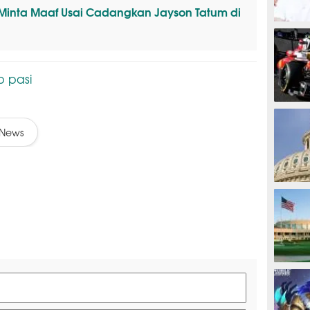
Minta Maaf Usai Cadangkan Jayson Tatum di
MOTOG
b pasi
F1
News
TINJU
GOLF