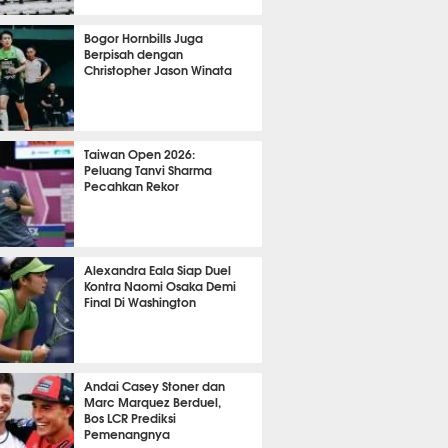
OLA
8898
Bogor Hornbills Juga
Berpisah dengan
Christopher Jason Winata
733
Taiwan Open 2026:
Peluang Tanvi Sharma
Pecahkan Rekor
TON
2036
Alexandra Eala Siap Duel
Kontra Naomi Osaka Demi
Final Di Washington
476
Andai Casey Stoner dan
Marc Marquez Berduel,
Bos LCR Prediksi
Pemenangnya