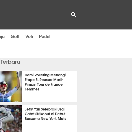
nju
Golf
Voli
Padel
 Terbaru
Demi Vollering Menangi
Etape 5, Reusser Masih
Pimpin Tour de France
Femmes
 41 menit lalu
Jefry Yan Selebrasi Usai
Catat Strikeout di Debut
Bersama New York Mets