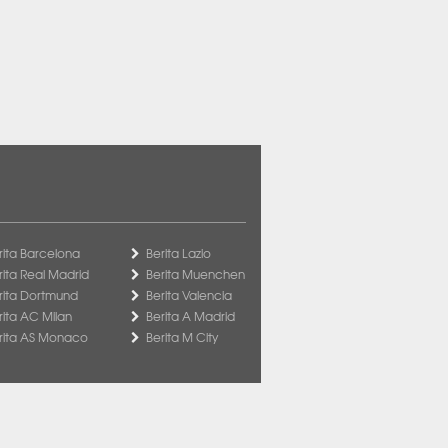
rita Barcelona
Berita Lazio
rita Real Madrid
Berita Muenchen
rita Dortmund
Berita Valencia
rita AC Milan
Berita A Madrid
rita AS Monaco
Berita M City