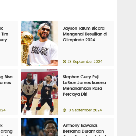
ak
Jayson Tatum Bicara
 Tim
Mengenai Kesulitan di
urry
Olimpiade 2024
23 September 2024
g Bisa
Stephen Curry Puji
James
LeBron James karena
Menanamkan Rasa
Percaya Diri
024
10 September 2024
ak
Anthony Edwards
Jarang
Bersama Durant dan