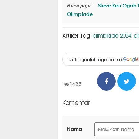
Steve Kerr Ogah 
Baca juga:
Olimpiade
olimpiade 2024
p
Artikel Tag:
,
Ikuti Ligaolahraga.com di
G
o
o
g
l
e
1485
Komentar
Nama