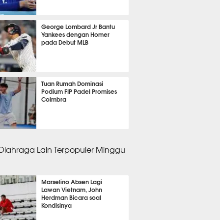
 10 menit lalu
George Lombard Jr Bantu
Yankees dengan Homer
pada Debut MLB
 14 menit lalu
Tuan Rumah Dominasi
Podium FIP Padel Promises
Coimbra
m 50 menit lalu
 Olahraga Lain Terpopuler Minggu
Marselino Absen Lagi
Lawan Vietnam, John
Herdman Bicara soal
Kondisinya