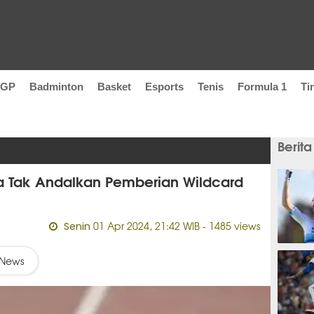
oGP
Badminton
Basket
Esports
Tenis
Formula 1
Ti
Berita
ta Tak Andalkan Pemberian Wildcard
01 Apr 2024, 21:42 WIB
- 1485 views
Senin
8 jam
News