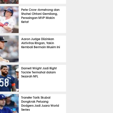
 45 menit lalu
Pete Crow-Armstrong dan
Shohei Ohtani Gemilang,
Persaingan MVP Makin
Ketat
 48 menit lalu
Aaron Judge Diizinkan
Aktivitas Ringan, Yakin
Kembali Bermain Musim Ini
 51 menit lalu
Darnell Wright Jadi Right
Tackle Termahal dalam
Sejarah NFL
m 6 menit lalu
Transfer Tarik Skubal
Dongkrak Peluang
Dodgers Jadi Juara World
Series