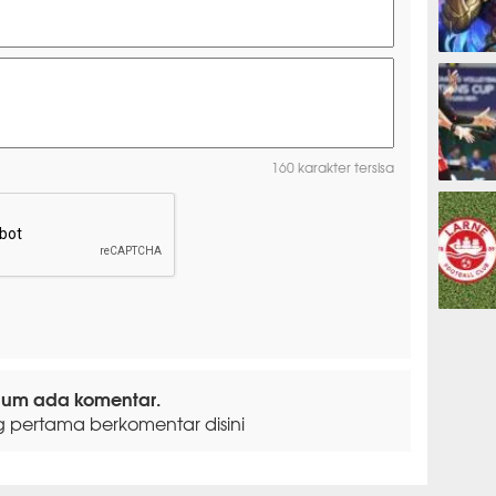
ESPORTS
160 karakter tersisa
OLAHRAG
PREDIKSI
lum ada komentar.
g pertama berkomentar disini