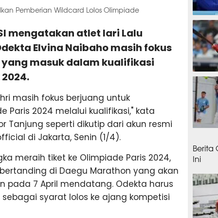
alkan Pemberian Wildcard Lolos Olimpiade
13 jam
SI mengatakan atlet lari Lalu
ekta Elvina Naibaho masih fokus
yang masuk dalam kualifikasi
 2024.
13 jam
hri masih fokus berjuang untuk
Paris 2024 melalui kualifikasi," kata
r Tanjung seperti dikutip dari akun resmi
16 ja
icial di Jakarta, Senin (1/4).
Berita
a meraih tiket ke Olimpiade Paris 2024,
Ini
 bertanding di Daegu Marathon yang akan
an pada 7 April mendatang. Odekta harus
 sebagai syarat lolos ke ajang kompetisi