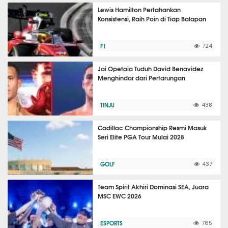
Lewis Hamilton Pertahankan
Konsistensi, Raih Poin di Tiap Balapan
F1
724
Jai Opetaia Tuduh David Benavidez
Menghindar dari Pertarungan
TINJU
438
Cadillac Championship Resmi Masuk
Seri Elite PGA Tour Mulai 2028
GOLF
437
Team Spirit Akhiri Dominasi SEA, Juara
MSC EWC 2026
ESPORTS
765