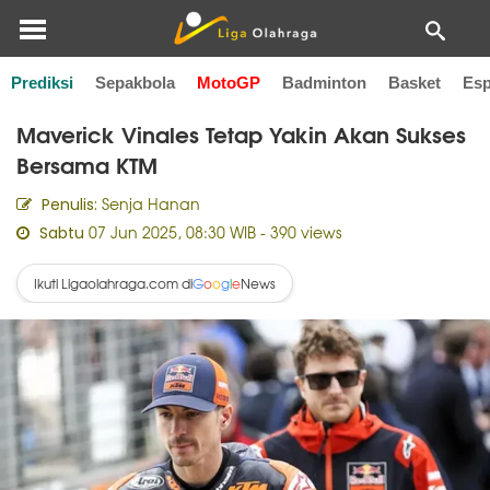
Prediksi
Sepakbola
MotoGP
Badminton
Basket
Esp
Home
MotoGP
Maverick Vinales Tetap Yakin Akan Sukses
Bersama KTM
Senja Hanan
Penulis:
07 Jun 2025, 08:30 WIB
- 390 views
Sabtu
Ikuti Ligaolahraga.com di
News
G
o
o
g
l
e