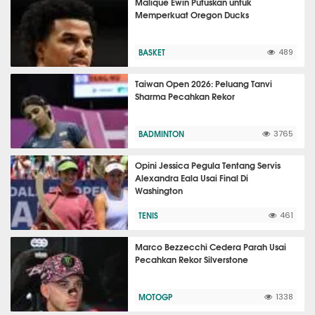
Malique Ewin Putuskan untuk
Memperkuat Oregon Ducks
BASKET
489
Taiwan Open 2026: Peluang Tanvi
Sharma Pecahkan Rekor
BADMINTON
3765
Opini Jessica Pegula Tentang Servis
Alexandra Eala Usai Final Di
Washington
TENIS
461
Marco Bezzecchi Cedera Parah Usai
Pecahkan Rekor Silverstone
MOTOGP
1338