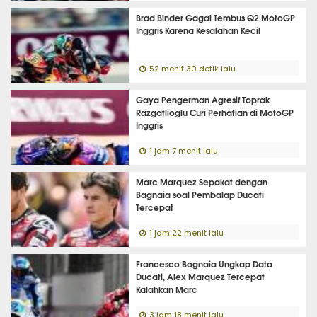
Brad Binder Gagal Tembus Q2 MotoGP
Inggris Karena Kesalahan Kecil
52 menit 30 detik lalu
Gaya Pengerman Agresif Toprak
Razgatlioglu Curi Perhatian di MotoGP
Inggris
1 jam 7 menit lalu
Marc Marquez Sepakat dengan
Bagnaia soal Pembalap Ducati
Tercepat
1 jam 22 menit lalu
Francesco Bagnaia Ungkap Data
Ducati, Alex Marquez Tercepat
Kalahkan Marc
3 jam 18 menit lalu