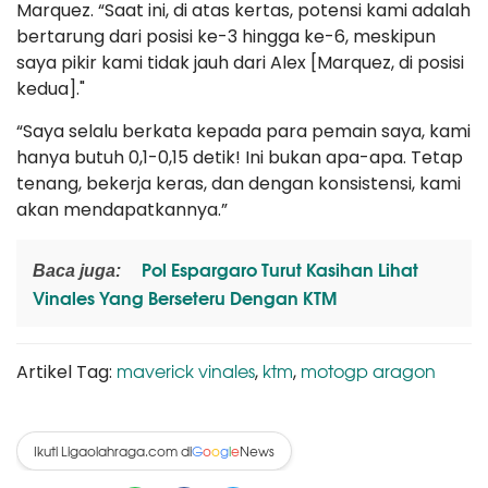
Marquez. “Saat ini, di atas kertas, potensi kami adalah
bertarung dari posisi ke-3 hingga ke-6, meskipun
saya pikir kami tidak jauh dari Alex [Marquez, di posisi
kedua]."
“Saya selalu berkata kepada para pemain saya, kami
hanya butuh 0,1-0,15 detik! Ini bukan apa-apa. Tetap
tenang, bekerja keras, dan dengan konsistensi, kami
akan mendapatkannya.”
Pol Espargaro Turut Kasihan Lihat
Baca juga:
Vinales Yang Berseteru Dengan KTM
maverick vinales
ktm
motogp aragon
Artikel Tag:
,
,
Ikuti Ligaolahraga.com di
News
G
o
o
g
l
e