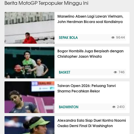
Berita MotoGP Terpopuler Minggu Ini
Marselino Absen Lagi Lawan Vietnam,
John Herdman Bicara soal Kondisinya
SEPAK BOLA
9644
Bogor Hornbills Juga Berpisah dengan
Christopher Jason Winata
BASKET
746
Taiwan Open 2026: Peluang Tanvi
Sharma Pecahkan Rekor
BADMINTON
2410
Alexandra Eala Siap Duel Kontra Naomi
Osaka Demi Final Di Washington