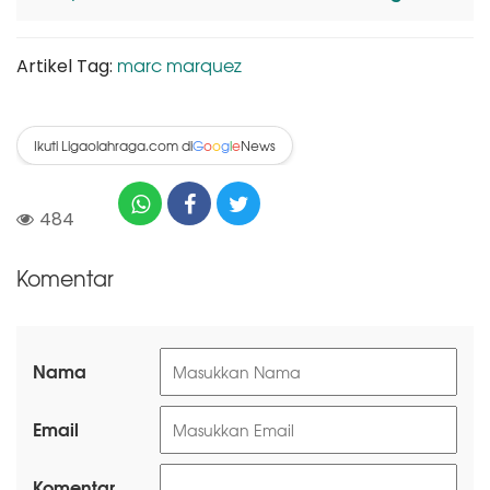
marc marquez
Artikel Tag:
Ikuti Ligaolahraga.com di
News
G
o
o
g
l
e
484
Komentar
Nama
Email
Komentar