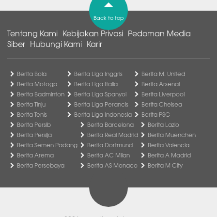
Back to top
Tentang Kami
Kebijakan Privasi
Pedoman Media
Siber
Hubungi Kami
Karir
Berita Bola
Berita Liga Inggris
Berita M. United
Berita Motogp
Berita Liga Italia
Berita Arsenal
Berita Badminton
Berita Liga Spanyol
Berita Liverpool
Berita Tinju
Berita Liga Perancis
Berita Chelsea
Berita Tenis
Berita Liga Indonesia
Berita PSG
Berita Persib
Berita Barcelona
Berita Lazio
Berita Persija
Berita Real Madrid
Berita Muenchen
Berita Semen Padang
Berita Dortmund
Berita Valencia
Berita Arema
Berita AC Milan
Berita A Madrid
Berita Persebaya
Berita AS Monaco
Berita M City