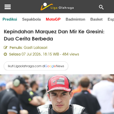
Prediksi
Sepakbola
MotoGP
Badminton
Basket
Esp
Home
MotoGP
Kepindahan Marquez Dan Mir Ke Gresini:
Dua Cerita Berbeda
Gasti Lailasari
Penulis:
07 Jul 2026, 18:15 WIB
- 484 views
Selasa
Ikuti Ligaolahraga.com di
News
G
o
o
g
l
e