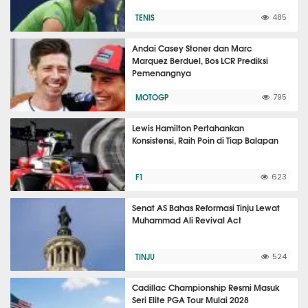
TENIS
485
Andai Casey Stoner dan Marc
Marquez Berduel, Bos LCR Prediksi
Pemenangnya
MOTOGP
795
Lewis Hamilton Pertahankan
Konsistensi, Raih Poin di Tiap Balapan
F1
623
Senat AS Bahas Reformasi Tinju Lewat
Muhammad Ali Revival Act
TINJU
524
Cadillac Championship Resmi Masuk
Seri Elite PGA Tour Mulai 2028