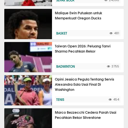
SEPAK BOLA
24396
Malique Ewin Putuskan untuk
Memperkuat Oregon Ducks
BASKET
481
Taiwan Open 2026: Peluang Tanvi
Sharma Pecahkan Rekor
BADMINTON
3755
Opini Jessica Pegula Tentang Servis
Alexandra Eala Usai Final Di
Washington
TENIS
454
Marco Bezzecchi Cedera Parah Usai
Pecahkan Rekor Silverstone