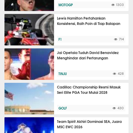
MOTOGP
1303
Lewis Hamilton Pertahankan
Konsistensi, Raih Poin di Tiap Balapan
F1
714
Jai Opetaia Tuduh David Benavidez
Menghindar dari Pertarungan
TINJU
428
Cadillac Championship Resmi Masuk
Seri Elite PGA Tour Mulai 2028
GOLF
430
Team Spirit Akhiri Dominasi SEA, Juara
MSC EWC 2026