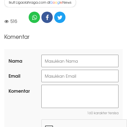
Ikuti Ligaolahraga.com di
News
G
o
o
g
l
e
516
Komentar
Nama
Email
Komentar
160 karakter tersisa