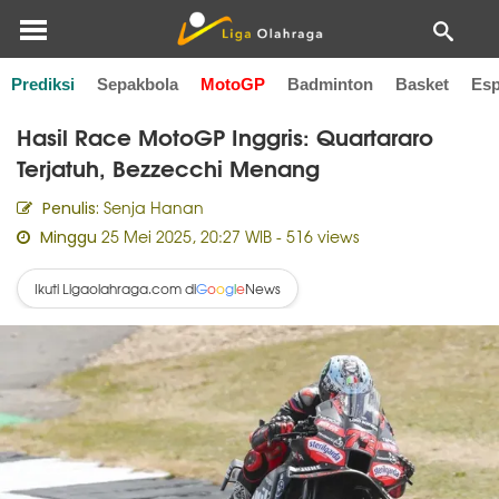
Prediksi
Sepakbola
MotoGP
Badminton
Basket
Esp
Home
MotoGP
Hasil Race MotoGP Inggris: Quartararo
Terjatuh, Bezzecchi Menang
Senja Hanan
Penulis:
25 Mei 2025, 20:27 WIB
- 516 views
Minggu
Ikuti Ligaolahraga.com di
News
G
o
o
g
l
e