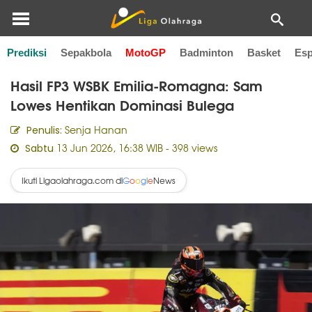
Prediksi
Sepakbola
MotoGP
Badminton
Basket
Esp
Home
MotoGP
Hasil FP3 WSBK Emilia-Romagna: Sam
Lowes Hentikan Dominasi Bulega
Senja Hanan
Penulis:
13 Jun 2026, 16:38 WIB
- 398 views
Sabtu
Ikuti Ligaolahraga.com di
News
G
o
o
g
l
e