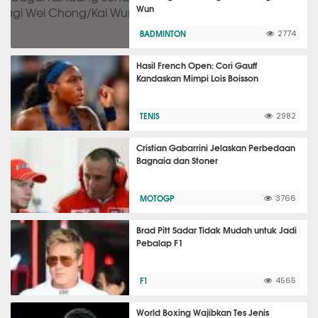
Wun
BADMINTON
2774
Hasil French Open: Cori Gauff
Kandaskan Mimpi Lois Boisson
TENIS
2982
Cristian Gabarrini Jelaskan Perbedaan
Bagnaia dan Stoner
MOTOGP
3766
Brad Pitt Sadar Tidak Mudah untuk Jadi
Pebalap F1
F1
4565
World Boxing Wajibkan Tes Jenis