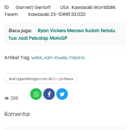
10 Garrett Gerloff USA Kawasaki WorldSBK
Team Kawasaki ZX-10RR1:33.020
Ryan Vickers Merasa Sudah Terlalu
Baca juga:
Tua Jadi Pebalap MotoGP
wsbk
sam lowes
misano
Artikel Tag:
,
,
Ikuti Ligaolahraga.com di
News
G
o
o
g
l
e
398
Komentar