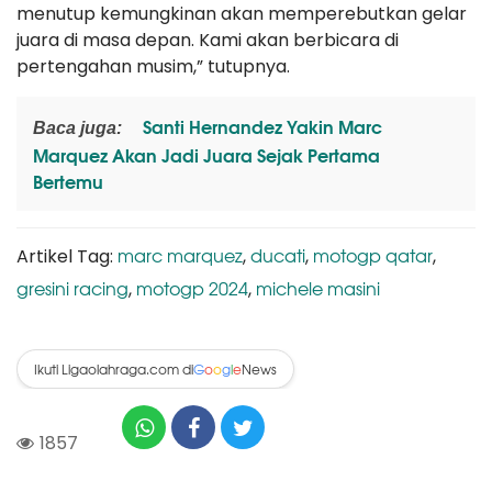
menutup kemungkinan akan memperebutkan gelar
juara di masa depan. Kami akan berbicara di
pertengahan musim,” tutupnya.
Santi Hernandez Yakin Marc
Baca juga:
Marquez Akan Jadi Juara Sejak Pertama
Bertemu
marc marquez
ducati
motogp qatar
Artikel Tag:
,
,
,
gresini racing
motogp 2024
michele masini
,
,
Ikuti Ligaolahraga.com di
News
G
o
o
g
l
e
1857