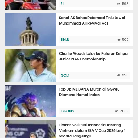
F1
593
Senat AS Bahas Reformasi Tinju Lewat
Muhammad Ali Revival Act
TINJU
507
Charlie Woods Lolos ke Putaran Ketiga
Junior PGA Championship
GOLF
358
Top Up ML DANA Murah di GGWP,
Diamond Hemat Instan
ESPORTS
2087
Timnas Voli Putri Indonesia Tantang
Vietnam dalam SEA V Cup 2026 Leg 1
secara Langsung!