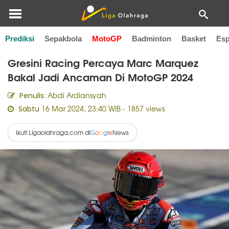
Prediksi
Sepakbola
MotoGP
Badminton
Basket
Esp
Home
MotoGP
Gresini Racing Percaya Marc Marquez
Bakal Jadi Ancaman Di MotoGP 2024
Abdi Ardiansyah
Penulis:
16 Mar 2024, 23:40 WIB
- 1857 views
Sabtu
Ikuti Ligaolahraga.com di
News
G
o
o
g
l
e