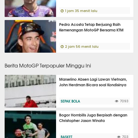
1 jam 35 menit lalu
Pedro Acosta Tetap Berjuang Raih
Kemenangan MotoGP Bersama KTM
2 jam 56 menit lalu
Berita MotoGP Terpopuler Minggu Ini
Marselino Absen Lagi Lawan Vietnam,
John Herdman Bicara soal Kondisinya
SEPAK BOLA
7093
Bogor Hornbills Juga Berpisah dengan
Christopher Jason Winata
BASKET
703