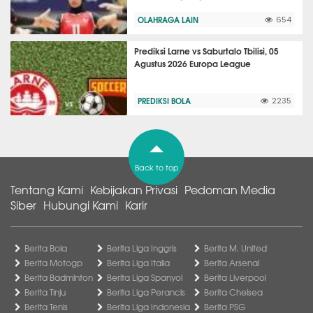
OLAHRAGA LAIN
654
Prediksi Larne vs Saburtalo Tbilisi, 05
Agustus 2026 Europa League
PREDIKSI BOLA
2235
Back to top
Tentang Kami
Kebijakan Privasi
Pedoman Media
Siber
Hubungi Kami
Karir
Berita Bola
Berita Liga Inggris
Berita M. United
Berita Motogp
Berita Liga Italia
Berita Arsenal
Berita Badminton
Berita Liga Spanyol
Berita Liverpool
Berita Tinju
Berita Liga Perancis
Berita Chelsea
Berita Tenis
Berita Liga Indonesia
Berita PSG